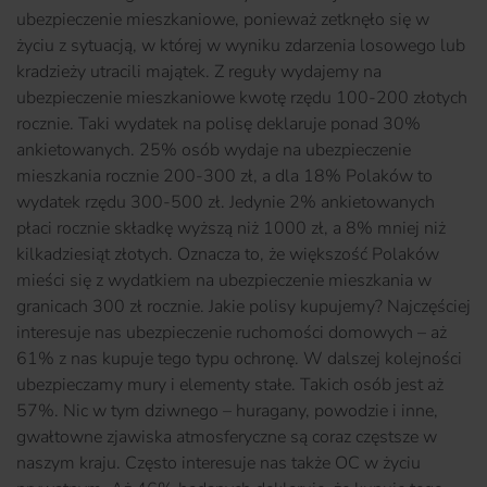
ubezpieczenie mieszkaniowe, ponieważ zetknęło się w
życiu z sytuacją, w której w wyniku zdarzenia losowego lub
kradzieży utracili majątek. Z reguły wydajemy na
ubezpieczenie mieszkaniowe kwotę rzędu 100-200 złotych
rocznie. Taki wydatek na polisę deklaruje ponad 30%
ankietowanych. 25% osób wydaje na ubezpieczenie
mieszkania rocznie 200-300 zł, a dla 18% Polaków to
wydatek rzędu 300-500 zł. Jedynie 2% ankietowanych
płaci rocznie składkę wyższą niż 1000 zł, a 8% mniej niż
kilkadziesiąt złotych. Oznacza to, że większość Polaków
mieści się z wydatkiem na ubezpieczenie mieszkania w
granicach 300 zł rocznie. Jakie polisy kupujemy? Najczęściej
interesuje nas ubezpieczenie ruchomości domowych – aż
61% z nas kupuje tego typu ochronę. W dalszej kolejności
ubezpieczamy mury i elementy stałe. Takich osób jest aż
57%. Nic w tym dziwnego – huragany, powodzie i inne,
gwałtowne zjawiska atmosferyczne są coraz częstsze w
naszym kraju. Często interesuje nas także OC w życiu