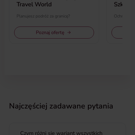
Travel World
Szkoln
Planujesz podróż za granicę?
Ochrona 24
Poznaj ofertę
Najczęściej zadawane pytania
Czym różni się wariant wszystkich