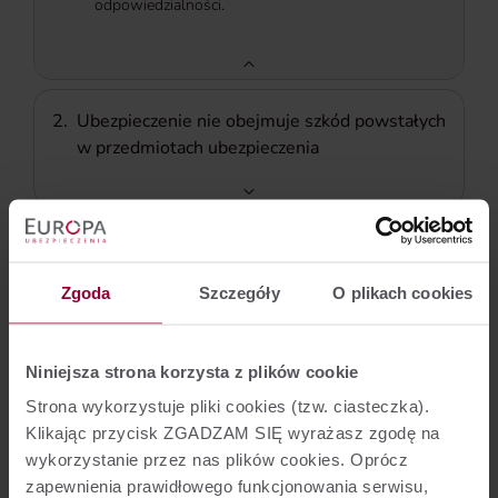
odpowiedzialności.
2.
Ubezpieczenie nie obejmuje szkód powstałych
w przedmiotach ubezpieczenia
3.
Szkody nieobjęte odpowiedzialnością
ubezpieczyciela
Zgoda
Szczegóły
O plikach cookies
Niniejsza strona korzysta z plików cookie
4.
Szkody spowodowane umyślnie, rażącym
niedbalstwem lub pod wpływem używek
Strona wykorzystuje pliki cookies (tzw. ciasteczka).
Klikając przycisk ZGADZAM SIĘ wyrażasz zgodę na
wykorzystanie przez nas plików cookies. Oprócz
zapewnienia prawidłowego funkcjonowania serwisu,