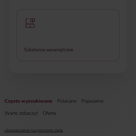
Dostęp do prestiżowych szkoleń zewnętrznych,
inspirujących konferencji, praktycznych warsztatów
i seminariów.
Szkolenia wewnętrzne
Angażujące szkolenia z kompetencji miękkich,
opartych na najnowszych trendach rozwojowych,
autorstwa naszego trenera wewnętrznego.
Często wyszukiwane
Polecane
Popularne
Warto zobaczyć
Oferta
ubezpieczenie turystyczne ciąża