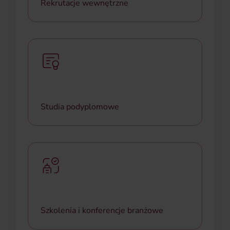
Rekrutacje wewnętrzne
Szansa na zmianę ścieżki zawodowej, podjęcie
nowych wyzwań i wzbogacenie doświadczeń
zawodowych w ramach firmy.
Studia podyplomowe
Wspieramy edukację pracowników oferując
dofinansowanie do studiów podyplomowych.
Szkolenia i konferencje branżowe