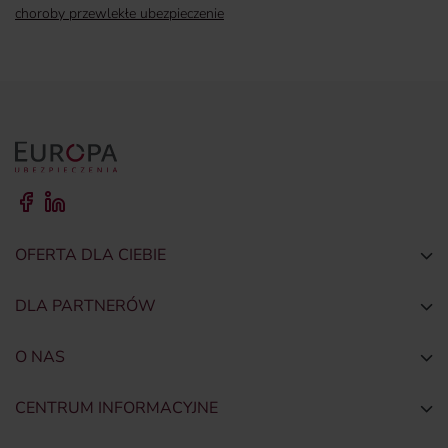
choroby przewlekłe ubezpieczenie
OFERTA DLA CIEBIE
Togg
DLA PARTNERÓW
Togg
O NAS
Togg
CENTRUM INFORMACYJNE
Togg