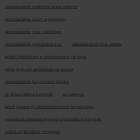
ubezpieczenie podróżne przez internet
ubezpieczenie sport wyczynowy
ubezpieczenie nnw sportowe
ubezpieczenie mieszkania z oc
ubezpieczenia nnw online
kredyt hipoteczny a ubezpieczenie na życie
gdzie wykupić assistance na europę
ubezpieczenie turystyczne polska
oc organizatora turystyki
oc najemca
koszt gwarancji ubezpieczeniowej turystycznej
gwarancja ubezpieczeniowa organizatora turystyki
polisa od kosztów rezygnacji