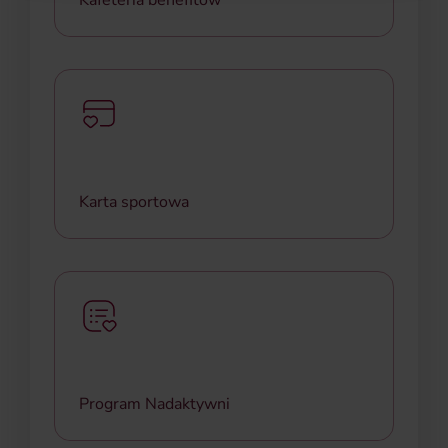
Kafeteria benefitów
znajdziesz w
Polityce prywatności
.
Ty wybierasz, co jest dla Ciebie ważne – setki
benefitów w jednej platformie dopasowane do
Twoich potrzeb.
Karta sportowa
Wspieramy aktywny styl życia – masz dostęp do
tysięcy obiektów sportowych w całej Polsce.
Program Nadaktywni