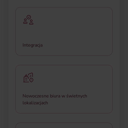
Kibicujemy sportowym pasjom – dofinansowujemy
starty w zawodach i wspieramy aktywnych
pracowników.
Integracja
Lubimy się spotykać nie tylko w biurze – wspólne
wyjścia, wydarzenia i imprezy firmowe to nasza
tradycja.
Nowoczesne biura w świetnych
lokalizacjach
Pracujemy w sercu Wrocławia (kompleks Quorum)
i Warszawy (Rondo ONZ 1) – w komfortowych i
funkcjonalnych przestrzeniach.