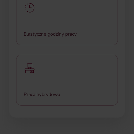
Elastyczne godziny pracy
Możesz zacząć pracę między 7:00 a 9:00 – dostosuj
dzień do swojego rytmu.
Praca hybrydowa
Cenimy równowagę – pracujemy elastycznie, łącząc
pracę z biura i zdalną (50/50).