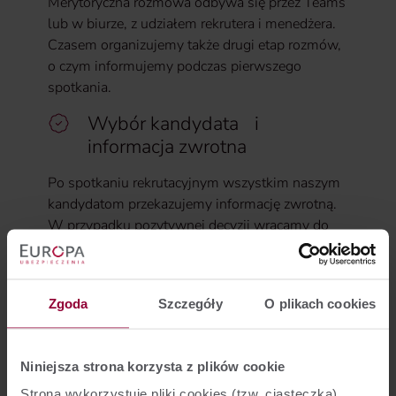
Merytoryczna rozmowa odbywa się przez Teams
lub w biurze, z udziałem rekrutera i menedżera.
Czasem organizujemy także drugi etap rozmów,
o czym informujemy podczas pierwszego
spotkania.
Wybór kandydata i
informacja zwrotna
Po spotkaniu rekrutacyjnym wszystkim naszym
kandydatom przekazujemy informację zwrotną.
W przypadku pozytywnej decyzji wracamy do
kandydata z ofertą współpracy.
Zgoda
Szczegóły
O plikach cookies
Niniejsza strona korzysta z plików cookie
Strona wykorzystuje pliki cookies (tzw. ciasteczka).