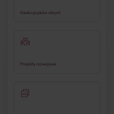
Nauka języków obcych
Nauka języka angielskiego i niemieckiego na
różnych poziomach zaawansowania, z
doświadczonymi lektorami i interaktywną
platformą.
Projekty rozwojowe
Możliwość dołączenia do ciekawych inicjatyw i
projektów, pozwalających zdobyć nowe
doświadczenia i rozwinąć kompetencje.