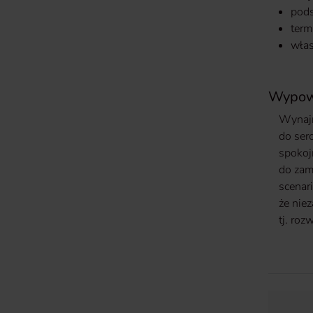
pods
term
wła
Wypow
Wynajm
do ser
spokoj
do zam
scenar
że nie
tj. ro