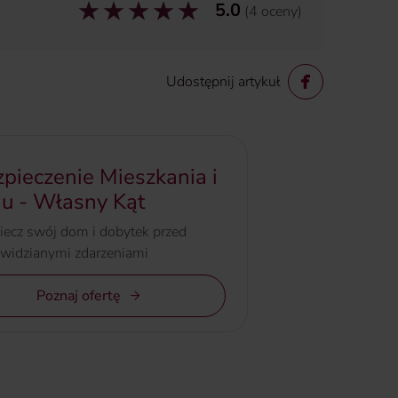
5.0
(
4
oceny
)
Udostępnij artykuł
pieczenie Mieszkania i
u - Własny Kąt
iecz swój dom i dobytek przed
ewidzianymi zdarzeniami
Poznaj ofertę