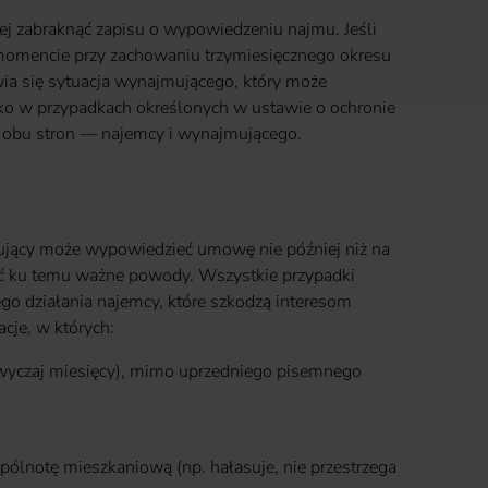
ej zabraknąć zapisu o wypowiedzeniu najmu. Jeśli
omencie przy zachowaniu trzymiesięcznego okresu
wia się sytuacja wynajmującego, który może
ko w przypadkach określonych w ustawie o ochronie
i obu stron — najemcy i wynajmującego.
ujący może wypowiedzieć umowę nie później niż na
eć ku temu ważne powody. Wszystkie przypadki
go działania najemcy, które szkodzą interesom
je, w których:
azwyczaj miesięcy), mimo uprzedniego pisemnego
pólnotę mieszkaniową (np. hałasuje, nie przestrzega