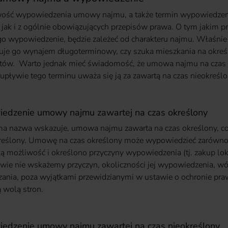
ość wypowiedzenia umowy najmu, a także termin wypowiedzeni
 jak i z ogólnie obowiązujących przepisów prawa. O tym jakim p
go wypowiedzenie, będzie zależeć od charakteru najmu. Właśnie 
suje go wynajem długoterminowy, czy szuka mieszkania na określ
tów. Warto jednak mieć świadomość, że umowa najmu na czas 
o upływie tego terminu uważa się ją za zawartą na czas nieokre
dzenie umowy najmu zawartej na czas określony
ma nazwa wskazuje, umowa najmu zawarta na czas określony, co
kreślony. Umowę na czas określony może wypowiedzieć zarówno n
aką możliwość i określono przyczyny wypowiedzenia (tj. zakup lok
ie nie wskażemy przyczyn, okoliczności jej wypowiedzenia, wó
zania, poza wyjątkami przewidzianymi w ustawie o ochronie pra
 wolą stron.
dzenie umowy najmu zawartej na czas nieokreślony