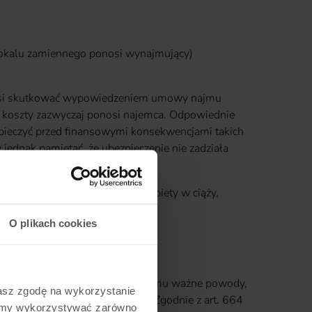
lokalu zamiennego ponosi wynajmujący)
musi skutkować wypowiedzeniem umowy najmu
ch koszty zazwyczaj ponosi najemca. Odpowiednie
pieczyć przed finansowymi konsekwencjami takich
jednak pamiętać, że ubezpieczenie nie zadziała
ela.
ieckiem, niepełnosprawni czy kobiety w ciąży,
ją „na bruk”.
O plikach cookies
 natychmiastowym
atychmiastowym, jeśli ma ku temu ważne powody,
żasz zgodę na wykorzystanie
aża życiu lub zdrowiu najemcy. Zgodnie z art. 664
żemy wykorzystywać zarówno