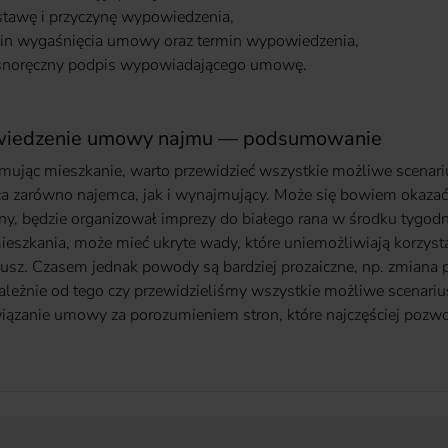
tawę i przyczynę wypowiedzenia,
in wygaśnięcia umowy oraz termin wypowiedzenia,
snoręczny podpis wypowiadającego umowę.
iedzenie umowy najmu — podsumowanie
ując mieszkanie, warto przewidzieć wszystkie możliwe scenariu
ca zarówno najemca, jak i wynajmujący. Może się bowiem okazać, 
ny, będzie organizował imprezy do białego rana w środku tygodn
ieszkania, może mieć ukryte wady, które uniemożliwiają korzystan
iusz. Czasem jednak powody są bardziej prozaiczne, np. zmiana
zależnie od tego czy przewidzieliśmy wszystkie możliwe scenarius
związanie umowy za porozumieniem stron, które najczęściej po