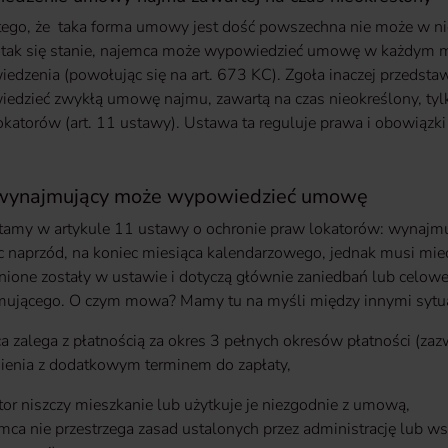
i tego, że taka forma umowy jest dość powszechna nie może w ni
 tak się stanie, najemca może wypowiedzieć umowę w każdym m
edzenia (powołując się na art. 673 KC). Zgoła inaczej przedsta
edzieć zwykłą umowę najmu, zawartą na czas nieokreślony, tyl
okatorów (art. 11 ustawy). Ustawa ta reguluje prawa i obowiązk
wynajmujący może wypowiedzieć umowę
ytamy w artykule 11 ustawy o ochronie praw lokatorów: wynajm
c naprzód, na koniec miesiąca kalendarzowego, jednak musi mi
ione zostały w ustawie i dotyczą głównie zaniedbań lub celowe
ującego. O czym mowa? Mamy tu na myśli między innymi sytuac
a zalega z płatnością za okres 3 pełnych okresów płatności (z
enia z dodatkowym terminem do zapłaty,
tor niszczy mieszkanie lub użytkuje je niezgodnie z umową,
mca nie przestrzega zasad ustalonych przez administrację lub ws