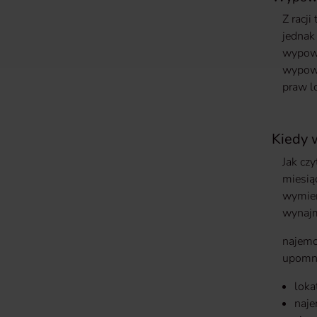
Z racj
jednak
wypowi
wypowi
praw l
Kiedy 
Jak cz
miesią
wymien
wynajm
najemc
upomni
loka
naje