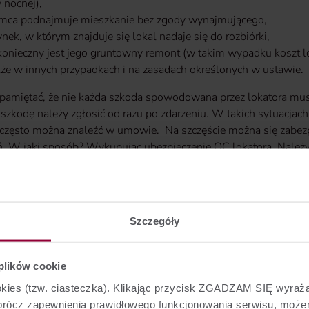
y nocnej),
mca podnajmuje mieszkanie bez zgody wynajmującego,
nek, w którym znajduje się lokal nadaje się do rozbiórki,
konieczny jest jego gruntowny remont (w takim wypadku koszt 
kże w innych przypadkach i na zasadach określonych w ustawie.
pamiętać, że nie każda szkoda spowodowana przez lokatora 
 szkodę należy zgłosić od razu po zdarzeniu. W takich sytuacja
 często można znaleźć w umowie. Na szczęście można się zabez
ń. W jaki sposób? Wykupując ubezpieczenie OC lokatora. Należy 
, ze względu na tzw. wyłączenia odpowiedzialności ubezpieczyci
 jeszcze należy pamiętać? Dla określonych grup np. rodziny z dz
sy przewidują dodatkową ochronę lokatorów przed tzw. eksmis
Szczegóły
najemca może wypowiedzieć umowę ze skutkiem
 plików cookie
wiedzieć, że najemca może wypowiedzieć umowę ze skutkiem n
ookies (tzw. ciasteczka). Klikając przycisk ZGADZAM SIĘ wyra
ne z wadą lokalu, która uniemożliwia jego użytkowanie albo zagr
Oprócz zapewnienia prawidłowego funkcjonowania serwisu, mo