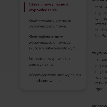
Okres umowy najmu a
Możliw
wypowiedzenie
najmu,
tym je
Kiedy wynajmujący może
intere
wypowiedzieć umowę
studen
lat. P
Kiedy najemca może
wypowiedzieć umowę ze
skutkiem natychmiastowym
Wypowie
Jak napisać wypowiedzenie
Jak sa
umowy najmu
niej o
niej t
Wypowiedzenie umowy najmu
w umow
— podsumowanie
rozwią
zgodną
Wypowie