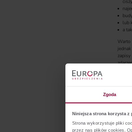
cisz
naje
budy
lub 
a ta
Warto 
jednak
zapisy
zdarze
zawsze
O czym
przepi
Zgoda
Kiedy 
Niniejsza strona korzysta z
Warto 
Strona wykorzystuje pliki c
związa
przez nas plików cookies. 