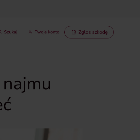
Zgłoś szkodę
Szukaj
Twoje konto
 najmu
eć