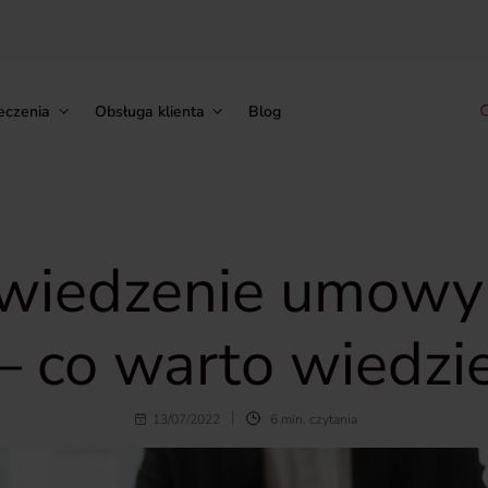
eczenia
Obsługa klienta
Blog
iedzenie umowy
 co warto wiedzi
13/07/2022
6 min. czytania