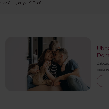
bał Ci się artykuł? Oceń go!
Ubez
Dom
Zabezp
nieprz
ć