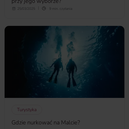
przy jego wyborze?
Czeka Cię wyjazd, na który nie możesz zabrać swojego
25/03/2025
9 min. czytania
czworonoga? Nie masz go z kim zostawić i zastanawiasz
się nad profesjonalną opieką? Sprawdź,
czy hotel dla psa
to dobry pomysł
i na co zwrócić uwagę, by Twój pupil czuł
się w nim dobrze.
więcej...
Turystyka
Gdzie nurkować na Malcie?