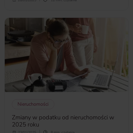
Na naszym blogu poświęcamy Chorwacji wiele miejsca.
Trudno się dziwić. To jeden z ulubionych kierunków
Polaków i to nie tylko latem. W Chorwacji jest co robić,
również zimą.
Gdzie wówczas jechać i co warto zobaczyć?
więcej...
Nieruchomości
Zmiany w podatku od nieruchomości w
2025 roku
Od 1 stycznia 2025 roku weszły w życie znaczące zmiany w
23/01/2025
8 min. czytania