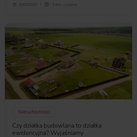
NNW szkolne kojarzy się najczęściej z ubezpieczeniem
25/02/2025
5 min. czytania
grupowym, do którego dziecko może przystąpić. Warto
wiedzieć jednak, że nie wyklucza to możliwości
indywidualnego ubezpieczenia NNW. Istnieje bowiem
możliwość pobierania kilku świadczeń. Sprawdź, jak
wybrać NNW i na co zwrócić uwagę.
więcej...
Nieruchomości
Czy działka budowlana to działka
ewidencyjna? Wyjaśniamy