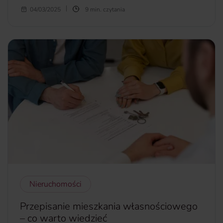
Sardynia kusi turystów bajecznymi plażami, krystaliczną
04/03/2025
9 min. czytania
wodą oraz słońcem, które świeci tu aż 300 dni w roku.
Kiedy najlepiej jechać do Sardynii? Ile kosztuje tygodniowy
pobyt na Sardynii? Ile trwa lot do Sardynii z Polski?
więcej...
Nieruchomości
Przepisanie mieszkania własnościowego
– co warto wiedzieć