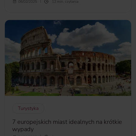
Choć warto okazywać sobie uczucia na co dzień,
06/02/2025
12 min. czytania
Walentynki to dla większości zakochanych wyjątkowy
dzień. Jak i gdzie go obchodzić? Odpowiedzmy sobie więc
na pytania
Gdzie na Walentynki za granicę
? Jakie miejsca w
Polsce będą idealne na romantyczne chwile we dwoje?
więcej...
Turystyka
7 europejskich miast idealnych na krótkie
wypady