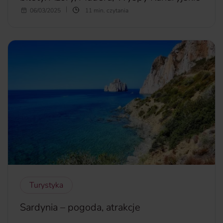
Mogłoby się wydawać, że do majówki zostało jeszcze dużo
06/03/2025
11 min. czytania
czasu. Jeśli jednak planujesz spędzić długi majowy
weekend za granicą, warto już teraz zarezerwować pobyt i
bilety lotnicze. Gdzie na majówkę 2025? Azory, Madera,
Wyspy Kanaryjskie – sprawdź, dlaczego warto.
więcej...
Turystyka
Sardynia – pogoda, atrakcje