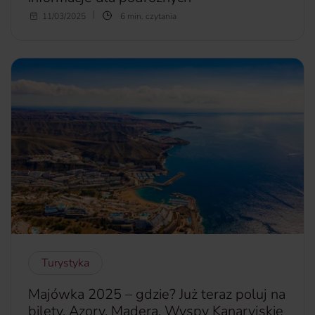
Planujesz urlop na Bali? Szukasz informacji na temat
11/03/2025
6 min. czytania
tamtejszego lotniska? Zastanawiasz się, ile trwa lot i jakie
masz możliwości do wyboru? Oto krótki przewodnik, w
którym znajdziesz odpowiedzi na najczęściej zadawane
pytania dotyczące portu lotniczego Denpasar, lotów z
Polski na Bali oraz transportu na wyspie.
więcej...
Turystyka
Majówka 2025 – gdzie? Już teraz poluj na
bilety. Azory, Madera, Wyspy Kanaryjskie