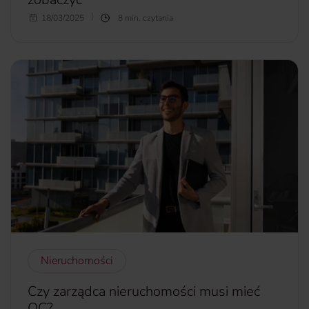
Tajlandia to niezwykły kraj, idealny na wymarzony urlop.
18/03/2025
8 min. czytania
Na turystów czekają tu piaszczyste plaże, unikatowa
architektura i kultura, która sprawiają, że pobyt tu na
zawsze pozostaje w pamięci.
Pierwszy raz w Tajlandii
?
Sprawdź, kiedy najlepiej jechać i co warto zobaczyć.
więcej...
Nieruchomości
Czy zarządca nieruchomości musi mieć
OC?