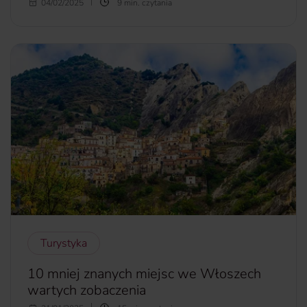
Każdy z nas czeka na kilkutygodniowy letni urlop. Nic nie
04/02/2025
9 min. czytania
stoi jednak na przeszkodzie, by zafundować sobie krótki
wypad. To idealny sposób, by odpocząć, oderwać się od
codzienności i „naładować baterie”.
Gdzie na weekend w
Europie
warto się wybrać? Oto idealne europejskie miasta
na krótkie wypady.
więcej...
Turystyka
10 mniej znanych miejsc we Włoszech
wartych zobaczenia