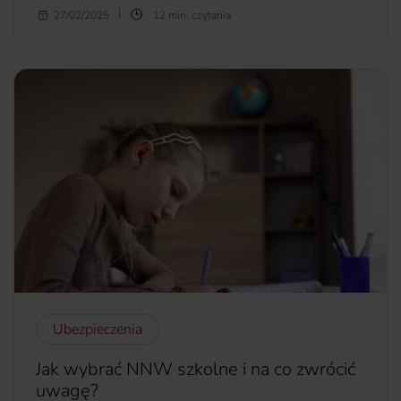
Chcesz przepisać mieszkanie na dziecko lub innego
27/02/2025
12 min. czytania
bliskiego członka rodziny? Zastanawiasz się, jak wyglądają
formalności? Ile trzeba zapłacić u notariusza za przepisanie
mieszkania? Czy po przepisaniu mieszkania trzeba płacić
podatek? Sprawdź, jakie są możliwości jak uniknąć
dodatkowych kosztów.
więcej...
Ubezpieczenia
Jak wybrać NNW szkolne i na co zwrócić
uwagę?