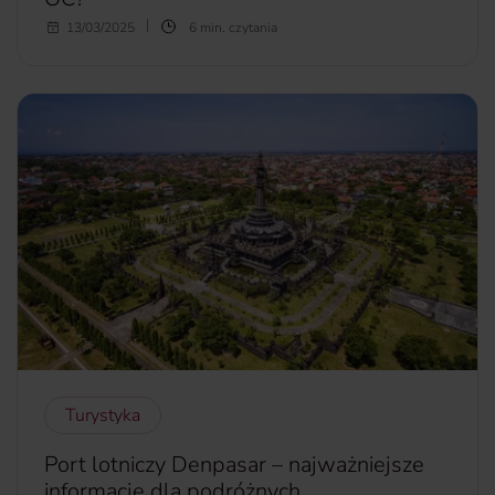
Zarządzanie nieruchomością to odpowiedzialne zajęcie. Nic
13/03/2025
6 min. czytania
dziwnego, że czasem mogą pojawić się błędy. Dlatego
właśnie wiele osób zastanawia się,
czy zarządca
nieruchomości musi mieć OC
i jakie przepisy regulują tę
kwestię.
więcej...
Turystyka
Port lotniczy Denpasar – najważniejsze
informacje dla podróżnych