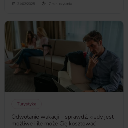
Kupujesz działkę? Planujesz inwestycję? Sprawdź, czy
21/02/2025
7 min. czytania
działka budowlana to działka ewidencyjna, by uniknąć
problemów i by wszystko odbyło się zgodnie z prawem.
więcej...
Turystyka
Odwołanie wakacji – sprawdź, kiedy jest
możliwe i ile może Cię kosztować