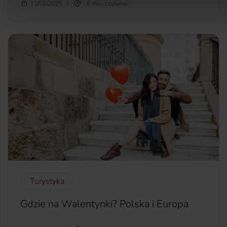
Każdy, kto choć raz zmieniał miejsce zamieszkania, wie, że
11/02/2025
6 min. czytania
przeprowadzka bywa stresująca. Dla właścicieli kotów to
nie tylko kwestie związane z logistyką, ale także z opieką
nad pupilem, który nie wie, co się dzieje i nie potrafi
odnaleźć się w tej nowej sytuacji.
Jak
kot reaguje na
przeprowadzkę?
Jak długo kot przyzwyczaja się do nowego
domu?
Jak długo trzymać kota w domu po przeprowadzce?
Jak przyzwyczaić kota do nowego miejsca zamieszkania?
więcej...
Turystyka
Gdzie na Walentynki? Polska i Europa