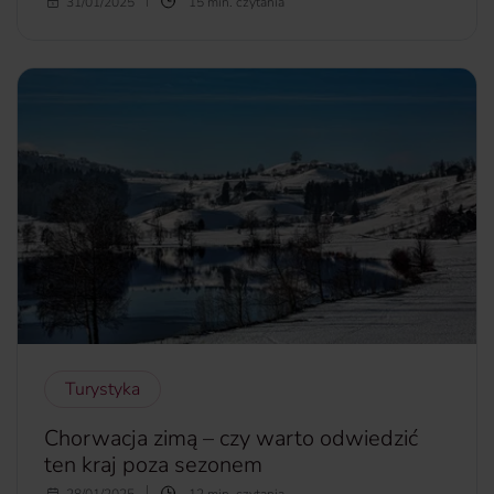
Ten, kto raz odwiedził Włochy, musi tam wrócić. Jeden
31/01/2025
15 min. czytania
pobyt to bowiem zdecydowanie za mało, by odkryć
wszystkie skarby Italii. Jeśli szukasz mniej oczywistych
atrakcji i nie lubisz tłumów, nasz krótki przewodnik na
pewno Cię zainteresuje. Oto 10 mniej znanych miejsc we
Włoszech, które z pewnością Cię zachwycą.
więcej...
Turystyka
Chorwacja zimą – czy warto odwiedzić
ten kraj poza sezonem
28/01/2025
12 min. czytania