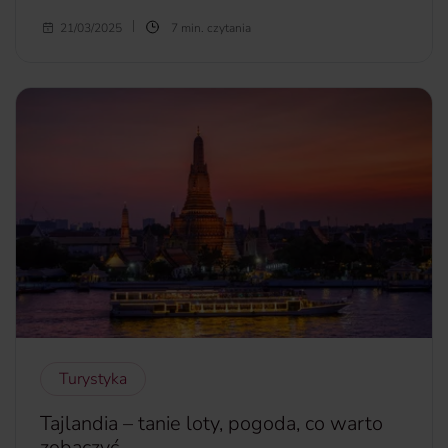
Wybierasz się na Maltę i nie wyobrażasz sobie pobytu bez
21/03/2025
7 min. czytania
nurkowania w wodach Morza Śródziemnego? Z tego
artykułu dowiesz się, gdzie nurkować na Malcie, by było
ciekawie i bezpiecznie oraz ile to kosztuje.
więcej...
Turystyka
Tajlandia – tanie loty, pogoda, co warto
zobaczyć