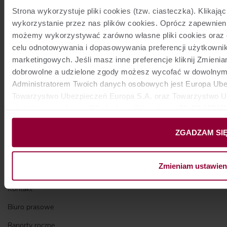
Logowanie dla Partnerów i Pracowników Grupy Europa
Strona wykorzystuje pliki cookies (tzw. ciasteczka). Klik
wykorzystanie przez nas plików cookies. Oprócz zapewnien
Raport
możemy wykorzystywać zarówno własne pliki cookies oraz 
celu odnotowywania i dopasowywania preferencji użytkownik
O NAS
Togg
marketingowych. Jeśli masz inne preferencje kliknij Zmieni
O firmie
dobrowolne a udzielone zgody możesz wycofać w dowolnym
Administratorem Twoich danych osobowych jest Europa Ubez
Kariera
Towarzystwo Ubezpieczeń Europa S.A. oraz Towarzystwo Ub
Struktura i akcjonariat
siedzibą przy ul. gen. Władysława Sikorskiego 26, 53-659
administratorami danych mogą być również nasi partnerzy. 
Ład korporacyjny
Polityce prywatności
.
ZGADZAM SI
Odpowiedzialność społeczna
Zmieniam ustawien
CENTRUM INFORMACYJNE
Togg
Kontakt
Biuro prasowe
Raporty roczne