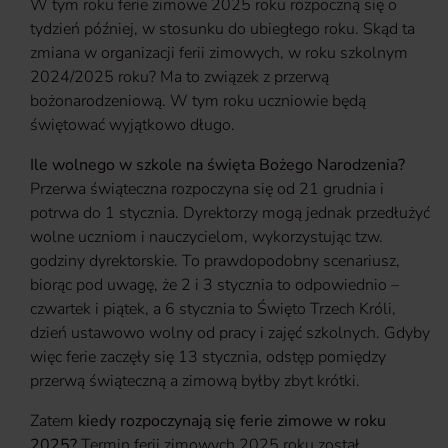
W tym roku ferie zimowe 2025 roku rozpoczną się o
tydzień później, w stosunku do ubiegłego roku. Skąd ta
zmiana w organizacji ferii zimowych, w roku szkolnym
2024/2025 roku? Ma to związek z przerwą
bożonarodzeniową. W tym roku uczniowie będą
świętować wyjątkowo długo.
Ile wolnego w szkole na święta Bożego Narodzenia?
Przerwa świąteczna rozpoczyna się od 21 grudnia i
potrwa do 1 stycznia. Dyrektorzy mogą jednak przedłużyć
wolne uczniom i nauczycielom, wykorzystując tzw.
godziny dyrektorskie. To prawdopodobny scenariusz,
biorąc pod uwagę, że 2 i 3 stycznia to odpowiednio –
czwartek i piątek, a 6 stycznia to Święto Trzech Króli,
dzień ustawowo wolny od pracy i zajęć szkolnych. Gdyby
więc ferie zaczęły się 13 stycznia, odstęp pomiędzy
przerwą świąteczną a zimową byłby zbyt krótki.
Zatem
kiedy rozpoczynają się ferie zimowe w roku
2025?
Termin ferii zimowych 2025 roku został