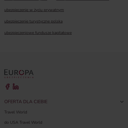
ubezpieczenie w życiu prywatnym
ubezpieczenie turystyczne polska
ubezpieczeniowe fundusze kapitałowe
OFERTA DLA CIEBIE
Togg
Travel World
do USA Travel World