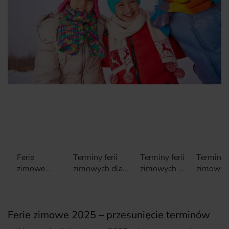
Ferie
Terminy ferii
Terminy ferii
Terminy f
zimowe
zimowych dla
zimowych –
zimowyc
2025 –
poszczególnych
to nie koniec
innych
przesunięcie
województw
zmian
krajach
terminów
Ferie zimowe 2025 – przesunięcie terminów