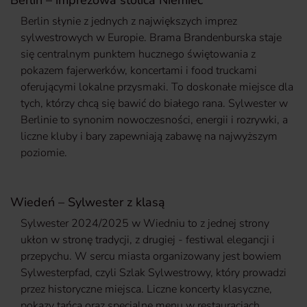
Berlin – imprezowa stolica Niemiec
Berlin słynie z jednych z największych imprez
sylwestrowych w Europie. Brama Brandenburska staje
się centralnym punktem hucznego świętowania z
pokazem fajerwerków, koncertami i food truckami
oferującymi lokalne przysmaki. To doskonałe miejsce dla
tych, którzy chcą się bawić do białego rana. Sylwester w
Berlinie to synonim nowoczesności, energii i rozrywki, a
liczne kluby i bary zapewniają zabawę na najwyższym
poziomie.
Wiedeń – Sylwester z klasą
Sylwester 2024/2025 w Wiedniu to z jednej strony
ukłon w stronę tradycji, z drugiej - festiwal elegancji i
przepychu. W sercu miasta organizowany jest bowiem
Sylwesterpfad, czyli Szlak Sylwestrowy, który prowadzi
przez historyczne miejsca. Liczne koncerty klasyczne,
pokazy tańca oraz specjalne menu w restauracjach