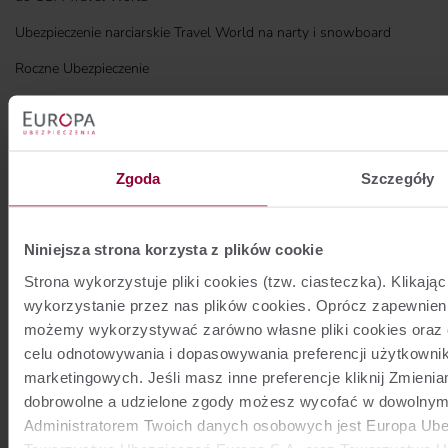
Ubezpieczenie narciarskie Travel World na narty i snowboard
Roczne Ubezpieczenie
Ubezpieczenie mieszkania i domu Własny Kąt
Ubezpieczenie Aktywni w sporcie
Ubezpieczenie NNW Szkolne
Zgoda
Szczegóły
Ubezpieczenie NNW w Polsce
Ubezpieczenie Koszty Rezygnacji
Niniejsza strona korzysta z plików cookie
Strona wykorzystuje pliki cookies (tzw. ciasteczka). Klik
DLA PARTNERÓW
wykorzystanie przez nas plików cookies. Oprócz zapewnien
Togg
możemy wykorzystywać zarówno własne pliki cookies oraz 
Bancassurance
celu odnotowywania i dopasowywania preferencji użytkownik
Affinity
marketingowych. Jeśli masz inne preferencje kliknij Zmieni
dobrowolne a udzielone zgody możesz wycofać w dowolnym
Biura podróży
Administratorem Twoich danych osobowych jest Europa Ubez
Gwarancje ubezpieczeniowe