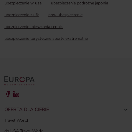
ubezpieczenie w usa
ubezpieczenie podróżne japonia
ubezpieczenie z ufk
nnw ubezpieczenie
ubezpieczenie mieszkania cennik
ubezpieczenie turystyczne sporty ekstremalne
OFERTA DLA CIEBIE
Togg
Travel World
do USA Travel World