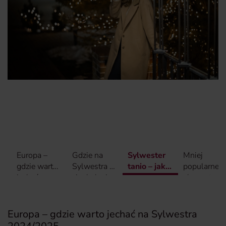
Europa –
Gdzie na
Sylwester
Mniej
gdzie warto
Sylwestra w
tanio – jak
popularne,
jechać na
ciepłe kraje
świętować
ale warte
Sylwestra
Nowy Rok
uwagi
2024/2025
bez
kierunki na
wydawania
Sylwestra
Europa – gdzie warto jechać na Sylwestra
fortuny
2024/2025