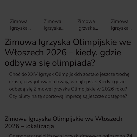
Zimowa
Zimowa
Zimowa
Zimowa
Igrzyska
Igrzyska
Igrzyska
Igrzyska
Olimpijskie
Olimpijskie
Olimpijskie
Olimpijskie
Zimowa Igrzyska Olimpijskie we
we
we
we
we
Włoszech
Włoszech
Włoszech
Włoszech
Włoszech 2026 – kiedy, gdzie
2026 –
2026 –
2026 –
2026 –
odbywa się olimpiada?
lokalizacja
terminy
bilety
wzrost cen i
tłumy na
Choć do XXV Igrzysk Olimpijskich zostało jeszcze trochę
stokach
czasu, przygotowania trwają w najlepsze. Kiedy i gdzie
odbędą się Zimowe Igrzyska Olimpijskie w 2026 roku?
Czy bilety na tę sportową imprezę są jeszcze dostępne?
Zimowa Igrzyska Olimpijskie we Włoszech
2026 – lokalizacja
Gospodarzy najbliższych igrzysk zimowych ogłoszono
24