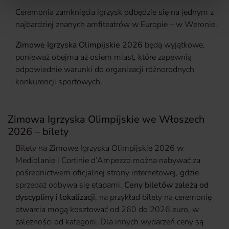
ul. gen. Władysława Sikorskiego 26, 53-659 Wrocław. W
Ceremonia zamknięcia igrzysk odbędzie się na jednym z
pewnych przypadkach administratorami danych mogą
najbardziej znanych amfiteatrów w Europie – w Weronie.
być również nasi partnerzy. Szczegółowe informacje
znajdziesz w
Polityce prywatności
.
Zimowe Igrzyska Olimpijskie 2026
będą wyjątkowe,
ponieważ obejmą aż osiem miast, które zapewnią
odpowiednie warunki do organizacji różnorodnych
konkurencji sportowych.
Zimowa Igrzyska Olimpijskie we Włoszech
2026 – bilety
Bilety na Zimowe Igrzyska Olimpijskie 2026 w
Mediolanie i Cortinie d’Ampezzo można nabywać za
pośrednictwem oficjalnej strony internetowej, gdzie
sprzedaż odbywa się etapami.
Ceny biletów zależą od
dyscypliny i lokalizacji
, na przykład bilety na ceremonię
otwarcia mogą kosztować od 260 do 2026 euro, w
zależności od kategorii. Dla innych wydarzeń ceny są