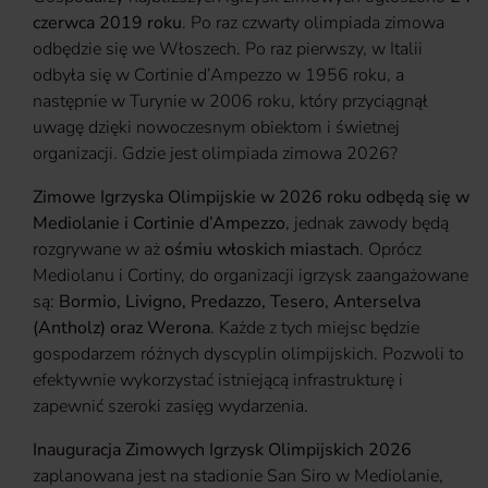
czerwca 2019 roku
. Po raz czwarty olimpiada zimowa
odbędzie się we Włoszech. Po raz pierwszy, w Italii
odbyła się w Cortinie d’Ampezzo w 1956 roku, a
następnie w Turynie w 2006 roku, który przyciągnął
uwagę dzięki nowoczesnym obiektom i świetnej
organizacji. Gdzie jest olimpiada zimowa 2026?
Zimowe Igrzyska Olimpijskie w 2026 roku odbędą się w
Mediolanie i Cortinie d’Ampezzo
, jednak zawody będą
rozgrywane w aż
ośmiu włoskich miastach
. Oprócz
Mediolanu i Cortiny, do organizacji igrzysk zaangażowane
są:
Bormio, Livigno, Predazzo, Tesero, Anterselva
(Antholz) oraz Werona
. Każde z tych miejsc będzie
gospodarzem różnych dyscyplin olimpijskich. Pozwoli to
efektywnie wykorzystać istniejącą infrastrukturę i
zapewnić szeroki zasięg wydarzenia.
Inauguracja Zimowych Igrzysk Olimpijskich 2026
zaplanowana jest na stadionie San Siro w Mediolanie,