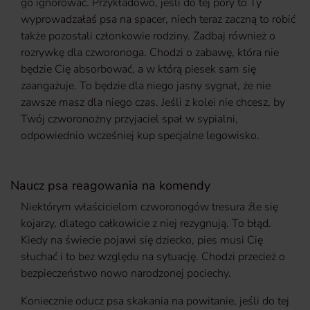
go ignorować. Przykładowo, jeśli do tej pory to Ty
wyprowadzałaś psa na spacer, niech teraz zaczną to robić
także pozostali członkowie rodziny. Zadbaj również o
rozrywkę dla czworonoga. Chodzi o zabawę, która nie
będzie Cię absorbować, a w którą piesek sam się
zaangażuje. To będzie dla niego jasny sygnał, że nie
zawsze masz dla niego czas. Jeśli z kolei nie chcesz, by
Twój czworonożny przyjaciel spał w sypialni,
odpowiednio wcześniej kup specjalne legowisko.
Naucz psa reagowania na komendy
Niektórym właścicielom czworonogów tresura źle się
kojarzy, dlatego całkowicie z niej rezygnują. To błąd.
Kiedy na świecie pojawi się dziecko, pies musi Cię
słuchać i to bez względu na sytuację. Chodzi przecież o
bezpieczeństwo nowo narodzonej pociechy.
Koniecznie oducz psa skakania na powitanie, jeśli do tej