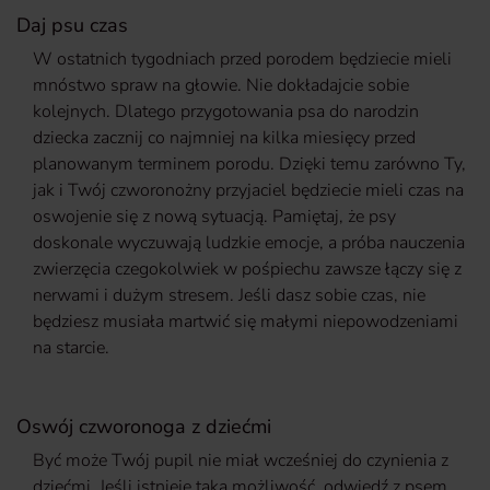
Daj psu czas
W ostatnich tygodniach przed porodem będziecie mieli
mnóstwo spraw na głowie. Nie dokładajcie sobie
kolejnych. Dlatego przygotowania psa do narodzin
dziecka zacznij co najmniej na kilka miesięcy przed
planowanym terminem porodu. Dzięki temu zarówno Ty,
jak i Twój czworonożny przyjaciel będziecie mieli czas na
oswojenie się z nową sytuacją. Pamiętaj, że psy
doskonale wyczuwają ludzkie emocje, a próba nauczenia
zwierzęcia czegokolwiek w pośpiechu zawsze łączy się z
nerwami i dużym stresem. Jeśli dasz sobie czas, nie
będziesz musiała martwić się małymi niepowodzeniami
na starcie.
Oswój czworonoga z dziećmi
Być może Twój pupil nie miał wcześniej do czynienia z
dziećmi. Jeśli istnieje taka możliwość, odwiedź z psem