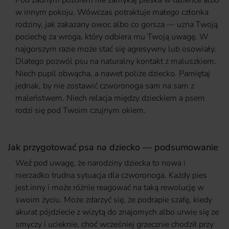
Pod żadnym pozorem nie zamykaj pieska w łazience albo
w innym pokoju. Wówczas potraktuje małego członka
rodziny, jak zakazany owoc albo co gorsza — uzna Twoją
pociechę za wroga, który odbiera mu Twoją uwagę. W
najgorszym razie może stać się agresywny lub osowiały.
Dlatego pozwól psu na naturalny kontakt z maluszkiem.
Niech pupil obwącha, a nawet poliże dziecko. Pamiętaj
jednak, by nie zostawić czworonoga sam na sam z
maleństwem. Niech relacja między dzieckiem a psem
rodzi się pod Twoim czujnym okiem.
Jak przygotować psa na dziecko — podsumowanie
Weź pod uwagę, że narodziny dziecka to nowa i
nierzadko trudna sytuacja dla czworonoga. Każdy pies
jest inny i może różnie reagować na taką rewolucję w
swoim życiu. Może zdarzyć się, że podrapie szafę, kiedy
akurat pójdziecie z wizytą do znajomych albo urwie się ze
smyczy i ucieknie, choć wcześniej grzecznie chodził przy