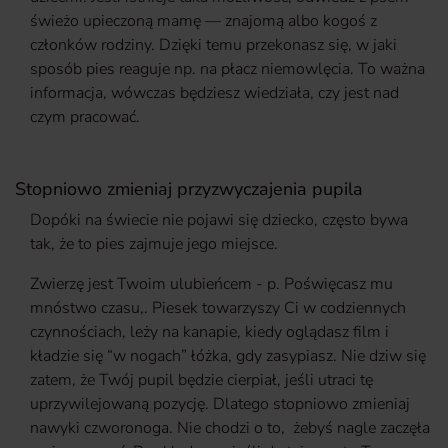
świeżo upieczoną mamę — znajomą albo kogoś z
członków rodziny. Dzięki temu przekonasz się, w jaki
sposób pies reaguje np. na płacz niemowlęcia. To ważna
informacja, wówczas będziesz wiedziała, czy jest nad
czym pracować.
Stopniowo zmieniaj przyzwyczajenia pupila
Dopóki na świecie nie pojawi się dziecko, często bywa
tak, że to pies zajmuje jego miejsce.
Zwierzę jest Twoim ulubieńcem - p. Poświęcasz mu
mnóstwo czasu
,
. Piesek towarzyszy Ci w codziennych
czynnościach, leży na kanapie, kiedy oglądasz film i
kładzie się “w nogach” łóżka, gdy zasypiasz. Nie dziw się
zatem, że Twój pupil będzie cierpiał, jeśli utraci tę
uprzywilejowaną pozycję. Dlatego stopniowo zmieniaj
nawyki czworonoga. Nie chodzi o to,
żebyś nagle zaczęła