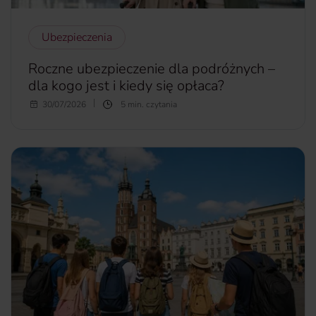
Ubezpieczenia
Roczne ubezpieczenie dla podróżnych –
dla kogo jest i kiedy się opłaca?
Często podróżujesz? Masz dosyć tego, żeby przy każdej
30/07/2026
5 min. czytania
podróży pamiętać o ubezpieczeniu? A może zdarzają Ci się
spontaniczne wyjazdy na ostatnią chwilę i nie masz już
czasu na to, by się ubezpieczyć? Sprawdź, czy
roczne
ubezpieczenie turystyczne
to rozwiązanie dla Ciebie.
więcej...