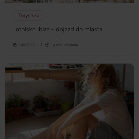
Turystyka
Lotnisko Ibiza – dojazd do miasta
Lotnisko na Ibizie znajduje się zaledwie kilka kilometrów od
14/07/2026
4 min. czytania
centrum miasta. Dzięki temu dojazd jest stosunkowo
szybki i wygodny. Sprawdź, jak i czym dotrzeć z lotniska na
Ibizie do miasta, ile zajmuje podróż i z jakimi kosztami
musisz się liczyć.
więcej...