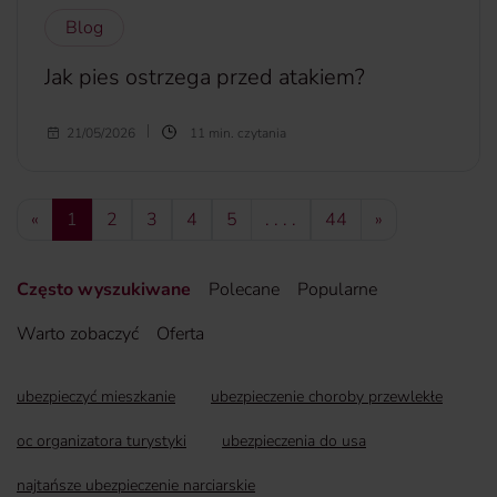
Blog
Jak pies ostrzega przed atakiem?
Pies nie atakuje bez powodu i bez ostrzeżenia. Wszystko
21/05/2026
11 min. czytania
zaczyna się od tzw. drabiny sygnałów stresowych. Jeśli się
je zbagatelizuje, ryzyko ataku i ugryzienia drastycznie
rośnie. Jak rozpoznać, że pies cię ostrzega? Jak się zachować
«
1
2
3
4
5
. . . .
44
»
w takiej sytuacji?
więcej...
Często wyszukiwane
Polecane
Popularne
Warto zobaczyć
Oferta
ubezpieczyć mieszkanie
ubezpieczenie choroby przewlekłe
oc organizatora turystyki
ubezpieczenia do usa
najtańsze ubezpieczenie narciarskie