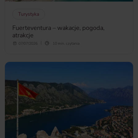
Turystyka
Fuerteventura – wakacje, pogoda,
atrakcje
Wakacje na wyspie Fuerteventura to gwarancja pięknej
07/07/2026
10 min. czytania
pogody oraz piaszczystych, szerokich plaż. Co więcej, na
wyspie panują doskonałe warunki do uprawiania sportów
wodnych, a jeśli dodamy do tego cenę za pobyt, która jest
tylko nieco wyższa niż w Polsce, okazuje się, że
Fuerteventura to wprost wymarzone miejsce na urlop.
więcej...