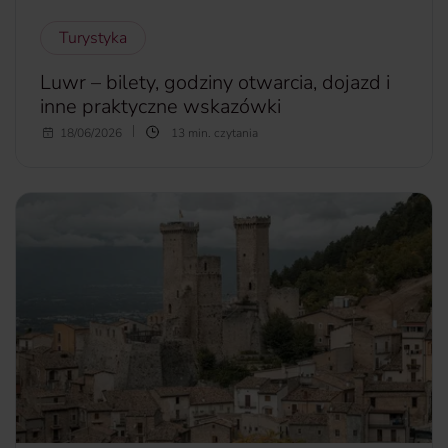
Turystyka
Luwr – bilety, godziny otwarcia, dojazd i
inne praktyczne wskazówki
Luwr to najczęściej odwiedzane muzeum na świecie i jedna
18/06/2026
13 min. czytania
z najważniejszych atrakcji Paryża. Ile kosztują bilety do
Luwru? W jakich godzinach muzeum jest otwarte dla
zwiedzających? Jakie słynne dzieła warto zobaczyć? Jak
poruszać się po obiekcie?
więcej...