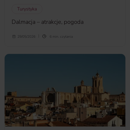
Turystyka
Dalmacja – atrakcje, pogoda
Dalmacja to najbardziej słoneczny region Chorwacji i jeden
29/05/2026
6 min. czytania
z najbardziej słonecznych regionów na naszym kontynencie.
Słońce świeci tu bowiem w ciągu roku przez aż 2600
godzin, czyli około 108 dni. Nic więc dziwnego, że Dalmacja
przyciąga w sezonie nawet kilkanaście milionów turystów.
Jakie atrakcje warto zobaczyć w tym regionie? Kiedy
najlepiej zaplanować urlop w Dalmacji?
więcej...