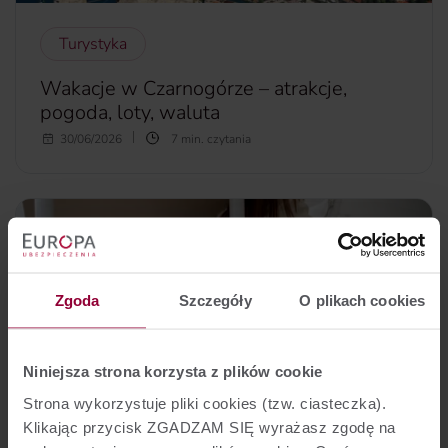
Turystyka
Wakacje w Czarnogórze – atrakcje,
pogoda, loty, waluta
W czerwcu 2026 roku Ursula von der Leyen,
30/06/2026
7 min. czytania
przewodnicząca Komisji Europejskiej zapowiedziała, że
Czarnogóra ma szansę zostać 28. członkiem UE. To ważny
krok dla obywateli tego bałkańskiego kraju, który może
zwiększyć jego atrakcyjność turystyczną. Co warto
zobaczyć w Czarnogórze?
więcej...
Zgoda
Szczegóły
O plikach cookies
Niniejsza strona korzysta z plików cookie
Strona wykorzystuje pliki cookies (tzw. ciasteczka).
Klikając przycisk ZGADZAM SIĘ wyrażasz zgodę na