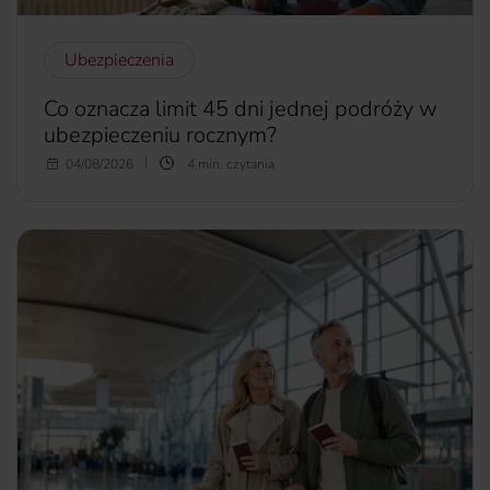
Ubezpieczenia
Co oznacza limit 45 dni jednej podróży w
ubezpieczeniu rocznym?
Każde ubezpieczenie ma swoje ograniczenia i limity. Warto
04/08/2026
4 min. czytania
je znać, żeby uniknąć przykrych niespodzianek i
wynikających z nich nieporozumień. W przypadku rocznego
ubezpieczenia mamy do czynienia z limitem jednorazowej
podróży. Co dokładnie oznacza ten zapis w
OWU
?
więcej...