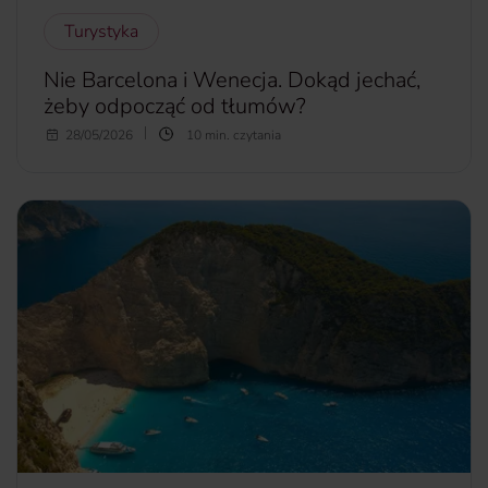
Turystyka
Nie Barcelona i Wenecja. Dokąd jechać,
żeby odpocząć od tłumów?
Urlop to czas odpoczynku. Czas, w którym chcemy
28/05/2026
10 min. czytania
odpocząć od zgiełku i problemów dnia codziennego. Tyle w
teorii, bo w praktyce tysiące innych osób ma takie same
plany. W rezultacie najpopularniejsze kierunki są oblegane
przez turystów. Dokąd jechać, by odpocząć od tłumów?
Wbrew pozorom istnieją jeszcze enklawy spokoju.
więcej...