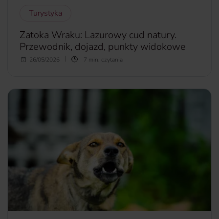
Turystyka
Zatoka Wraku: Lazurowy cud natury.
Przewodnik, dojazd, punkty widokowe
Zatoka Wraku stanowi atrakcję numer jeden na Zakynthos.
26/05/2026
7 min. czytania
Strome klify otoczone lazurową wodą mogą przyprawić o
szybsze bicie serca. Jak to się stało, że mała wyspa stała się
najbardziej rozpoznawalnym punktem na mapie Grecji? Czy
Zatoka Wraku w 2026 roku jest już dostępna dla
turystów? Jak dostać się do Zatoki Wraku? Ile kosztuje rejs
do Zatoki Wraku?
więcej...