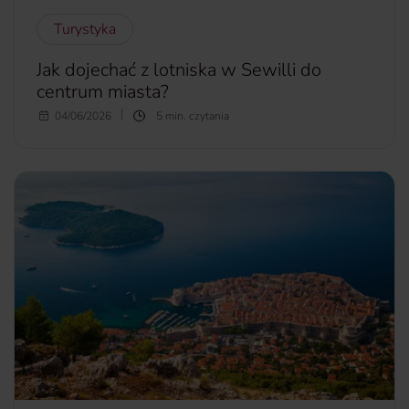
Turystyka
Jak dojechać z lotniska w Sewilli do
centrum miasta?
Wybierasz się do Andaluzji i lądujesz na lotnisku Sewilla-
04/06/2026
5 min. czytania
San? Zastanawiasz się, na jakie udogodnienia możesz
liczyć? Jak dojechać z lotniska w Sewilli do centrum miasta?
Która opcja jest najbardziej opłacalna?
więcej...