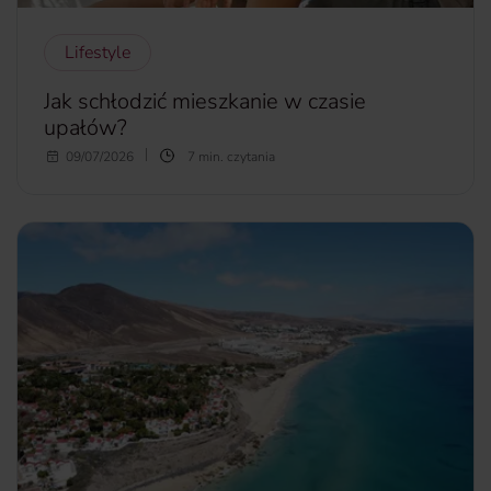
Lifestyle
Jak schłodzić mieszkanie w czasie
upałów?
Choć latem upały nikogo nie powinny dziwić, inaczej znosi
09/07/2026
7 min. czytania
się je na urlopie, nad brzegiem morza, a inaczej będąc w
domu nagrzanym jak piekarnik. Jak schłodzić mieszkanie w
czasie upałów, by było choć trochę chłodniej? Co może
przynieść ulgę oprócz, dość oczywistej, klimatyzacji?
więcej...