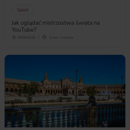
Sport
Jak oglądać mistrzostwa świata na
YouTube?
Po raz pierwszy w historii wybrane mecze mistrzostw
09/06/2026
6 min. czytania
świata będzie można oglądać na YouTube. To efekt
porozumienia zawartego pomiędzy Międzynarodową
Federacją Piłki Nożnej (FIFA) a platformą YouTube. Taka
decyzja wynika z chęci zwiększenie dostępności transmisji
dla kibiców na całym świecie. Dzięki temu fani futbolu
zyskają nowe medium, dzięki któremu będą mogli śledzić
najważniejszy piłkarski turniej, korzystając z jednej z
najpopularniejszych platform wideo. Sprawdź, które mecze
będzie można obejrzeć na YouTube oraz co ta zmiana
oznacza dla kibiców.
więcej...