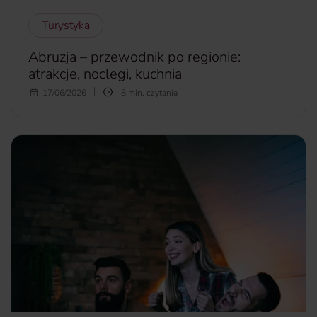
Turystyka
Abruzja – przewodnik po regionie:
atrakcje, noclegi, kuchnia
Włochy to popularny kierunek turystyczny wśród Polaków.
17/06/2026
8 min. czytania
Toskanię czy Sycylię zwiedził chyba każdy, kto choć raz był
w słonecznej Italii. Tymczasem kraj ten kryje w sobie o
wiele więcej turystycznych perełek. Jedną z nich jest
Abruzja, region, który pokochają zarówno miłośnicy
górskich wędrówek, jak i plażowania Z czego słynie
Abruzja? Co warto zobaczyć w tej części Włoch?
więcej...