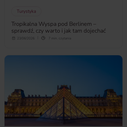
Turystyka
Tropikalna Wyspa pod Berlinem –
sprawdź, czy warto i jak tam dojechać
Marzysz o tropikach, ale nie w smak Ci długi lot? Jeśli
23/06/2026
7 min. czytania
chcesz poczuć się, jak na egzotycznych wakacjach,
wystarczy, że odwiedzisz naszych zachodnich sąsiadów.
Tropikalna Wyspa pod Berlinem. Jak tam dotrzeć? Czy
warto jechać do Tropical Island? Jakie atrakcje na Ciebie
czekają i na jakie wydatki się przygotować?
więcej...