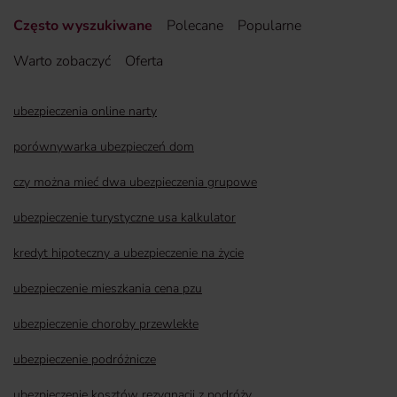
Często wyszukiwane
Polecane
Popularne
Warto zobaczyć
Oferta
ubezpieczenia online narty
porównywarka ubezpieczeń dom
czy można mieć dwa ubezpieczenia grupowe
ubezpieczenie turystyczne usa kalkulator
kredyt hipoteczny a ubezpieczenie na życie
ubezpieczenie mieszkania cena pzu
ubezpieczenie choroby przewlekłe
ubezpieczenie podróżnicze
ubezpieczenie kosztów rezygnacji z podróży