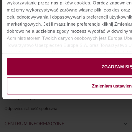
wykorzystanie przez nas plików cookies. Oprócz zapewnien
Biura podróży
możemy wykorzystywać zarówno własne pliki cookies oraz 
celu odnotowywania i dopasowywania preferencji użytkownik
Gwarancje ubezpieczeniowe
marketingowych. Jeśli masz inne preferencje kliknij Zmieni
Logowanie dla Partnerów i Pracowników Grupy Europa
dobrowolne a udzielone zgody możesz wycofać w dowolnym
Administratorem Twoich danych osobowych jest Europa Ubez
Raport
Towarzystwo Ubezpieczeń Europa S.A. oraz Towarzystwo Ub
siedzibą przy ul. gen. Władysława Sikorskiego 26, 53-659
O NAS
Togg
administratorami danych mogą być również nasi partnerzy. 
O firmie
Polityce prywatności
.
ZGADZAM SI
Kariera
Zmieniam ustawien
Struktura i akcjonariat
Ład korporacyjny
Odpowiedzialność społeczna
CENTRUM INFORMACYJNE
Togg