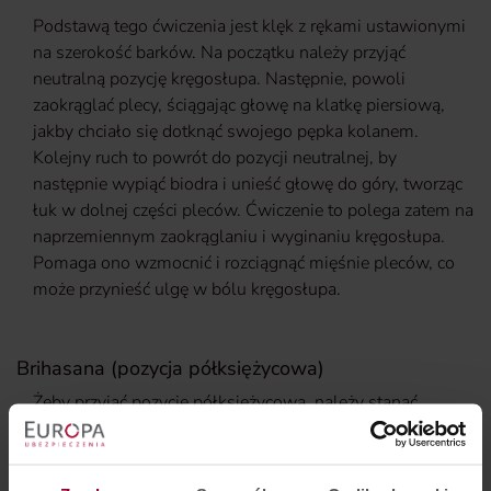
Podstawą tego ćwiczenia jest klęk z rękami ustawionymi
na szerokość barków. Na początku należy przyjąć
neutralną pozycję kręgosłupa. Następnie, powoli
zaokrąglać plecy, ściągając głowę na klatkę piersiową,
jakby chciało się dotknąć swojego pępka kolanem.
Kolejny ruch to powrót do pozycji neutralnej, by
następnie wypiąć biodra i unieść głowę do góry, tworząc
łuk w dolnej części pleców. Ćwiczenie to polega zatem na
naprzemiennym zaokrąglaniu i wyginaniu kręgosłupa.
Pomaga ono wzmocnić i rozciągnąć mięśnie pleców, co
może przynieść ulgę w bólu kręgosłupa.
Brihasana (pozycja półksiężycowa)
Żeby przyjąć pozycję półksiężycową, należy stanąć
prosto, rozstawiając nogi na szerokość bioder, a
następnie podnieść lewą rękę w górę, zginając ją w łokciu
i wyprostowując ramię. Kolejny ruch polega na