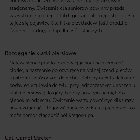
domowym zaciszu. Wówczas idealny będzie rower
stacjonarny. Ćwiczenia dla seniorów powinny przede
wszystkim zapobiegać lub łagodzić bóle kręgosłupa, jeśli
te już się pojawiły. Oto kilka przykładów, jeśli chodzi o
ćwiczenia na kręgosłup dla osób starszych:
Rozciąganie klatki piersiowej
Należy stanąć prosto rozstawiając nogi na szerokość
bioder, a następnie położyć ręce na dolnej części pleców,
z palcami zwróconymi do siebie. Kolejny ruch to delikatne
pochylenie tułowia do tyłu, przy jednoczesnym unoszeniu
klatki piersiowej do góry. Należy przy tym pamiętać o
głębokim oddechu. Ćwiczenie warto powtórzyć kilka razy,
aby rozciągnąć i złagodzić napięcie w klatce piersiowej, co
może pomóc złagodzić ból kręgosłupa.
Cat-Camel Stretch