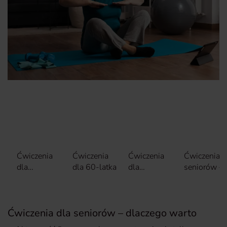
Ćwiczenia
Ćwiczenia
Ćwiczenia
Ćwiczenia d
dla
dla 60-latka
dla
seniorów –
seniorów –
seniorów
podsumowa
dlaczego
70+
warto
Ćwiczenia dla seniorów – dlaczego warto