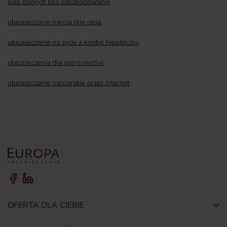
pies pogryzł psa odszkodowanie
ubezpieczenie narciarskie cena
ubezpieczenie na życie a kredyt hipoteczny
ubezpieczenia dla sportowców
ubezpieczenie narciarskie przez internet
OFERTA DLA CIEBIE
Togg