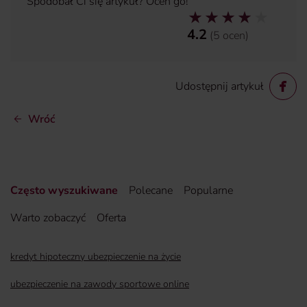
Spodobał Ci się artykuł? Oceń go!
4.2
(
5
ocen
)
Udostępnij artykuł
Wróć
Często wyszukiwane
Polecane
Popularne
Warto zobaczyć
Oferta
kredyt hipoteczny ubezpieczenie na życie
ubezpieczenie na zawody sportowe online