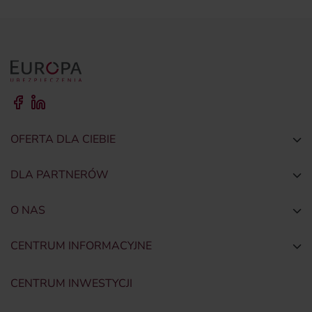
OFERTA DLA CIEBIE
Togg
DLA PARTNERÓW
Togg
O NAS
Togg
CENTRUM INFORMACYJNE
Togg
CENTRUM INWESTYCJI