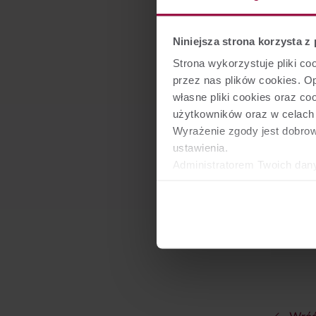
sk
wys
Niniejsza strona korzysta z
wył
roz
Strona wykorzystuje pliki c
rek
przez nas plików cookies. 
własne pliki cookies oraz c
Z Waru
użytkowników oraz w celach s
lub tu
Wyrażenie zgody jest dobro
ustawienia.
Administratorem Twoich dan
Ubezpieczeń Europa S.A. ora
Władysława Sikorskiego 26,
partnerzy. Szczegółowe info
Spodo