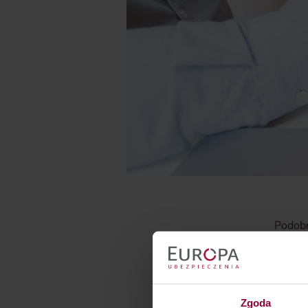
Podobn
zna
prz
war
okre
Zgoda