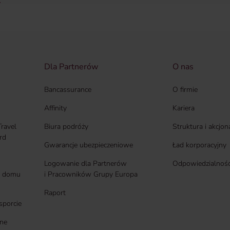
ć
Dla Partnerów
O nas
Bancassurance
O firmie
Affinity
Kariera
Travel
Biura podróży
Struktura i akcjon
rd
Gwarancje ubezpieczeniowe
Ład korporacyjny
Logowanie dla Partnerów
Odpowiedzialność
 i domu
i Pracowników Grupy Europa
Raport
sporcie
ne