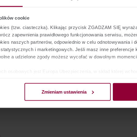
ładki
okości świadczenia
 plików cookie
ączeń odpowiedzialności
patrywania roszczenia
ookies (tzw. ciasteczka). Klikając przycisk ZGADZAM SIĘ wyra
lamacji
Oprócz zapewnienia prawidłowego funkcjonowania serwisu, mo
ookies naszych partnerów, odpowiednio w celu odnotowywania i 
nkami Ubezpieczenia zapoznają się najczęściej klienci ubezpiec
tatystycznych i marketingowych. Jeśli masz inne preferencje k
ryści objęci ubezpieczeniem grupowym na czas wycieczki.
wolne a udzielone zgody możesz wycofać w dowolnym momenci
ych osobowych jest Europa Ubezpieczenia, w skład której wcho
z Towarzystwo Ubezpieczeń na Życie Europa S.A. - obie z siedz
 53-659 Wrocław. W pewnych przypadkach administratorami dan
Zmieniam ustawienia
rmacje znajdziesz w
Polityce prywatności
.
bał Ci się artykuł? Oceń go!