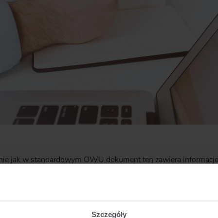
ie jak w standardowym OWU dokument ten zawiera informacje 
czenia najważniejszych terminów
edmiotu i zakresu ubezpieczenia
unków objęcia ochroną ubezpieczeniową
su ubezpieczenia, rozpoczęcia i zakończenia ochrony ubezpie
Szczegóły