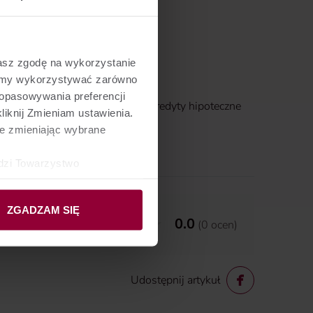
żasz zgodę na wykorzystanie
żemy wykorzystywać zarówno
dopasowywania preferencji
zający za pośrednictwem banku kredyty hipoteczne
liknij Zmieniam ustawienia.
e zmieniając wybrane
dzi Towarzystwo
ibą przy ul. gen.
ych mogą być również nasi
ZGADZAM SIĘ
0.0
(
0
ocen
)
Udostępnij artykuł