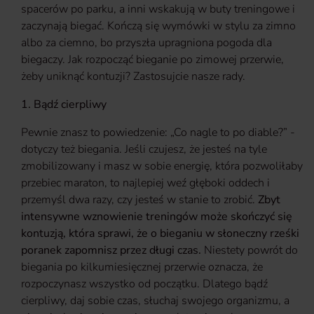
spacerów po parku, a inni wskakują w buty treningowe i
zaczynają biegać. Kończą się wymówki w stylu za zimno
albo za ciemno, bo przyszła upragniona pogoda dla
biegaczy. Jak rozpocząć bieganie po zimowej przerwie,
żeby uniknąć kontuzji? Zastosujcie nasze rady.
1. Bądź cierpliwy
Pewnie znasz to powiedzenie: „Co nagle to po diable?” -
dotyczy też biegania. Jeśli czujesz, że jesteś na tyle
zmobilizowany i masz w sobie energię, która pozwoliłaby
przebiec maraton, to najlepiej weź głęboki oddech i
przemyśl dwa razy, czy jesteś w stanie to zrobić.
Zbyt
intensywne wznowienie treningów może skończyć się
kontuzją, która sprawi, że o bieganiu w słoneczny rześki
poranek zapomnisz przez długi czas.
Niestety powrót do
biegania po kilkumiesięcznej przerwie oznacza, że
rozpoczynasz wszystko od początku. Dlatego bądź
cierpliwy, daj sobie czas, słuchaj swojego organizmu, a