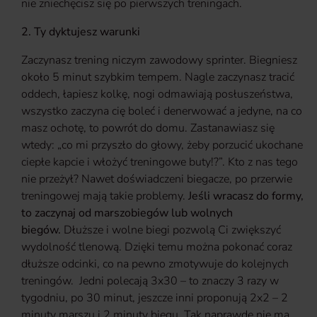
nie zniechęcisz się po pierwszych treningach.
2. Ty dyktujesz warunki
Zaczynasz trening niczym zawodowy sprinter. Biegniesz
około 5 minut szybkim tempem. Nagle zaczynasz tracić
oddech, łapiesz kolkę, nogi odmawiają posłuszeństwa,
wszystko zaczyna cię boleć i denerwować a jedyne, na co
masz ochotę, to powrót do domu. Zastanawiasz się
wtedy: „co mi przyszło do głowy, żeby porzucić ukochane
ciepłe kapcie i włożyć treningowe buty!?”. Kto z nas tego
nie przeżył? Nawet doświadczeni biegacze, po przerwie
treningowej mają takie problemy.
Jeśli wracasz do formy,
to zaczynaj od marszobiegów lub wolnych
biegów.
Dłuższe i wolne biegi pozwolą Ci zwiększyć
wydolność tlenową. Dzięki temu można pokonać coraz
dłuższe odcinki, co na pewno zmotywuje do kolejnych
treningów. Jedni polecają 3x30 – to znaczy 3 razy w
tygodniu, po 30 minut, jeszcze inni proponują 2x2 – 2
minuty marszu i 2 minuty biegu. Tak naprawdę nie ma