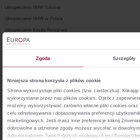
Ubezpieczenie NNW Szkolne
Ubezpieczenie NNW w Polsce
Ubezpieczenie Koszty Rezygnacji
DLA PARTNERÓW
Togg
Bancassurance
Zgoda
Szczegóły
Affinity
Biura podróży
Niniejsza strona korzysta z plików cookie
Strona wykorzystuje pliki cookies (tzw. ciasteczka). Klik
Gwarancje ubezpieczeniowe
wykorzystanie przez nas plików cookies. Oprócz zapewnien
Logowanie dla Partnerów i Pracowników Grupy Europa
możemy wykorzystywać zarówno własne pliki cookies oraz 
celu odnotowywania i dopasowywania preferencji użytkownik
Raport
marketingowych. Jeśli masz inne preferencje kliknij Zmieni
dobrowolne a udzielone zgody możesz wycofać w dowolnym
O NAS
Togg
Administratorem Twoich danych osobowych jest Europa Ubez