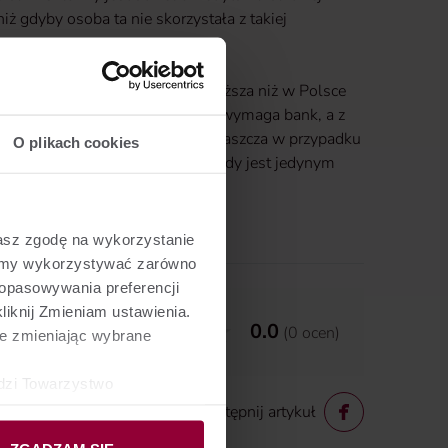
ż gdyby osoba ta nie skorzystała z takiej
ięty, a szczególnie występuje wyższa niż w Polsce
erwszymi, jakie z jednej strony wymaga bank, a z
magają ubezpieczenia na życie zwłaszcza w przypadku
O plikach cookies
tobiorca jest osobą samotną lub gdy jest jedynym
 wymaga ubezpieczenia na życie.
żasz zgodę na wykorzystanie
żemy wykorzystywać zarówno
dopasowywania preferencji
liknij Zmieniam ustawienia.
0.0
(
0
ocen
)
e zmieniając wybrane
dzi Towarzystwo
ibą przy ul. gen.
Udostępnij artykuł
ych mogą być również nasi