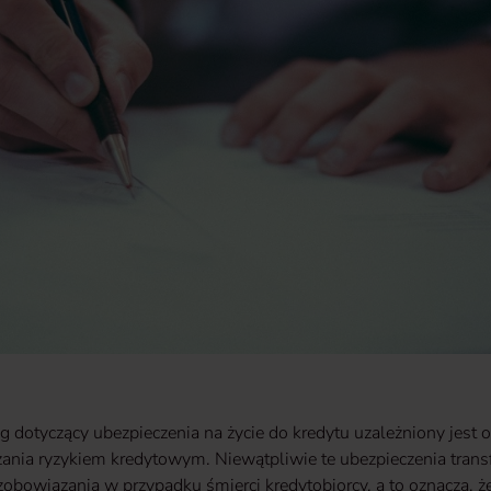
dotyczący ubezpieczenia na życie do kredytu uzależniony jest o
zania ryzykiem kredytowym. Niewątpliwie te ubezpieczenia transf
zobowiązania w przypadku śmierci kredytobiorcy, a to oznacza, że