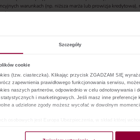
ncyjnych warunkach (np. niższa marża lub prowizja kredytowa), ni
ości.
pie Zachodniej, gdzie rynek kredytowy jest dużo bardziej rozwin
mość ubezpieczeniowa, to właśnie ubezpieczenia tego typu są pi
j - najczęściej oczekiwanymi przez klientów. Są banki, które wy
Szczegóły
ów hipotecznych. Najczęściej zdarza się to w sytuacji, gdy kredy
elem rodziny. Wówczas bank, chcąc zabezpieczyć spłatę kredytu,
 plików cookie
ookies (tzw. ciasteczka). Klikając przycisk ZGADZAM SIĘ wyra
Oprócz zapewnienia prawidłowego funkcjonowania serwisu, mo
ookies naszych partnerów, odpowiednio w celu odnotowywania i 
tatystycznych i marketingowych. Jeśli masz inne preferencje k
bał Ci się artykuł? Oceń go!
wolne a udzielone zgody możesz wycofać w dowolnym momenci
ych osobowych jest Europa Ubezpieczenia, w skład której wcho
z Towarzystwo Ubezpieczeń na Życie Europa S.A. - obie z siedz
 53-659 Wrocław. W pewnych przypadkach administratorami dan