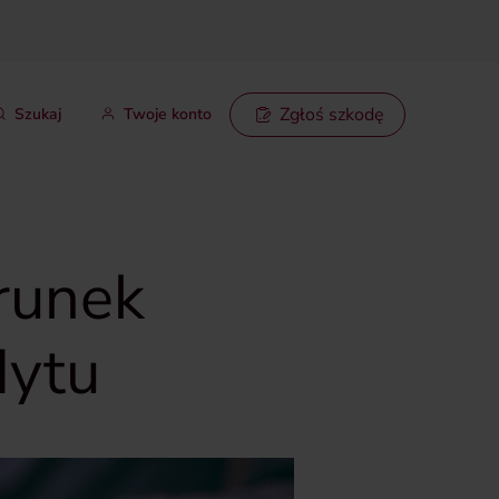
Zgłoś szkodę
Szukaj
Twoje konto
runek
dytu