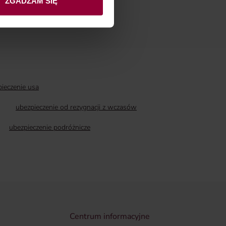
ZGADZAM SIĘ
ieczenie usa
ubezpieczenie od rezygnacji z wczasów
ubezpieczenie podróżnicze
Centrum informacyjne