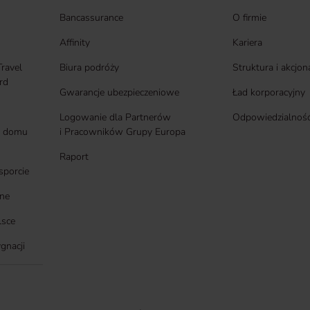
Bancassurance
O firmie
Affinity
Kariera
Travel
Biura podróży
Struktura i akcjon
rd
Gwarancje ubezpieczeniowe
Ład korporacyjny
Logowanie dla Partnerów
Odpowiedzialność
 i domu
i Pracowników Grupy Europa
Raport
sporcie
ne
lsce
gnacji