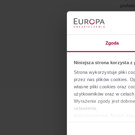
prefere
możliw
W Euro
świado
drugie
Zgoda
kredyt
żywici
Niniejsza strona korzysta z
Strona wykorzystuje pliki c
przez nas plików cookies. 
własne pliki cookies oraz c
użytkowników oraz w celach s
Spodo
Wyrażenie zgody jest dobro
ustawienia.
Administratorem Twoich dan
Ubezpieczeń Europa S.A. ora
Władysława Sikorskiego 26,