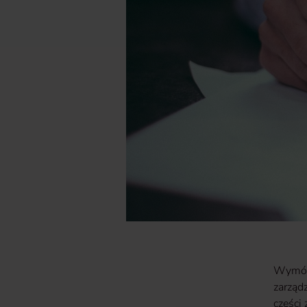
Wymóg 
zarząd
części 