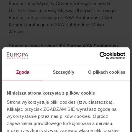
Fundusz Inwestycyjny Otwarty, którego Jednostki
Uczestnictwa stanowią Aktywa Ubezpieczeniowego
Funduszu Kapitałowego z: AXA Subfundusz Cyklu
Koniunkturalnego na: AXA Subfundusz Makro
Alokacji.
Strategia inwestycyjna
UFK Europa AXA Subfundusz
Makro Alokacji (AXA FIO)
jest tożsama z polityką
inwestycyjną subfunduszu AXA Subfundusz Makro
Alokacji.
Zgoda
Szczegóły
O plikach cookies
Szczegółowe informacje o AXA Subfundusz Makro
Alokacji, przede wszystkim dotyczące jego polityki
Niniejsza strona korzysta z plików cookie
inwestycyjnej, kryteriów doboru aktywów oraz zasad
ich dywersyfikacji i innych ograniczeń inwestycyjnych,
Strona wykorzystuje pliki cookies (tzw. ciasteczka).
zawiera obowiązujący
prospekt informacyjny AXA
Klikając przycisk ZGADZAM SIĘ wyrażasz zgodę na
Fundusz Inwestycyjny Otwarty
a także
karta
wykorzystanie przez nas plików cookies. Oprócz
subfunduszu
oraz
kluczowe informacje dla Inwestorów
zapewnienia prawidłowego funkcjonowania serwisu,
dotyczące tego subfunduszu.
możemy wykorzystywać zarówno własne pliki cookies