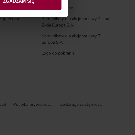
ZGADZAM SIĘ
Wymogi prawne
 społeczna
Komunikaty dla akcjonariuszy TU na
Życie Europa S.A.
Komunikaty dla akcjonariuszy TU
Europa S.A.
Logo do pobrania
DO)
Polityka prywatności
Deklaracja dostępności