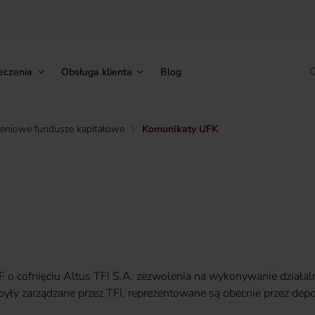
eczenia
Obsługa klienta
Blog
zeniowe fundusze kapitałowe
Komunikaty UFK
F o cofnięciu Altus TFI S.A. zezwolenia na wykonywanie działal
y były zarządzane przez TFI, reprezentowane są obecnie przez dep