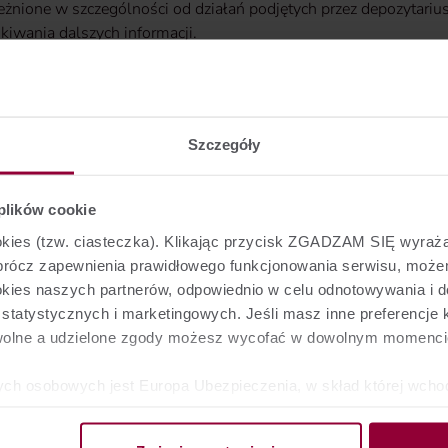
eżnione w szczególności od działań podjętych przez depozytari
kiwania dalszych informacji.
tępna pod linkiem:
katy?articleId=68810&p_id=18
Szczegóły
u
.
 plików cookie
ookies (tzw. ciasteczka). Klikając przycisk ZGADZAM SIĘ wyra
Oprócz zapewnienia prawidłowego funkcjonowania serwisu, mo
ookies naszych partnerów, odpowiednio w celu odnotowywania i 
tatystycznych i marketingowych. Jeśli masz inne preferencje k
Dla Partnerów
O nas
wolne a udzielone zgody możesz wycofać w dowolnym momenci
Bancassurance
O firmie
ych osobowych jest Europa Ubezpieczenia, w skład której wcho
Affinity
Kariera
z Towarzystwo Ubezpieczeń na Życie Europa S.A. - obie z siedz
 53-659 Wrocław. W pewnych przypadkach administratorami dan
Travel
Biura podróży
Struktura i akcjon