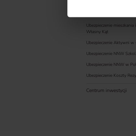
partnerzy. Szczegółowe info
World na narty i snowboa
Roczne Ubezpieczenie
Ubezpieczenie mieszkania
Własny Kąt
Ubezpieczenie Aktywni w 
Ubezpieczenie NNW Szkol
Ubezpieczenie NNW w Po
Ubezpieczenie Koszty Rezy
Centrum inwestycji