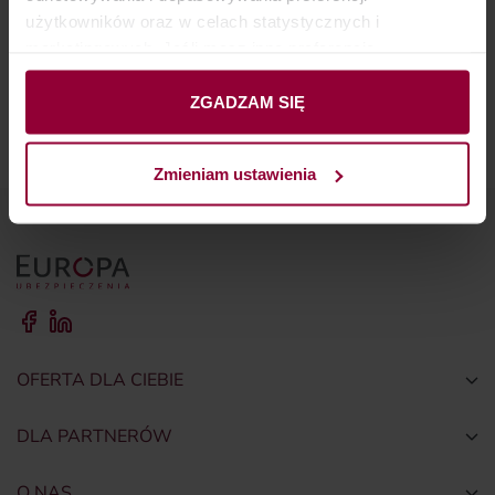
użytkowników oraz w celach statystycznych i
dniem zaprzestania oferowania tego UFK.
marketingowych. Jeśli masz inne preferencje
kliknij Zmieniam ustawienia. Wyrażenie zgody jest
W razie pytań prosimy o
kontakt.
dobrowolne a udzielone zgody możesz wycofać
ZGADZAM SIĘ
Wróć
w dowolnym momencie zmieniając wybrane ustawienia.
Administratorem Twoich danych osobowych jest Europa
Zmieniam ustawienia
Ubezpieczenia, w skład której wchodzi Towarzystwo
Ubezpieczeń Europa S.A. oraz Towarzystwo
Ubezpieczeń na Życie Europa S.A. - obie z siedzibą przy
ul. gen. Władysława Sikorskiego 26, 53-659 Wrocław. W
pewnych przypadkach administratorami danych mogą
być również nasi partnerzy. Szczegółowe informacje
znajdziesz w
Polityce prywatności
.
OFERTA DLA CIEBIE
Togg
DLA PARTNERÓW
Togg
O NAS