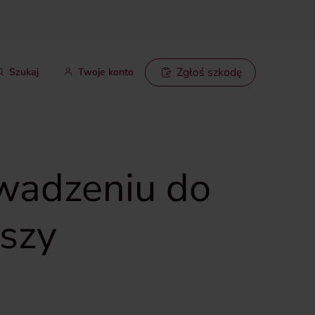
Zgłoś szkodę
Szukaj
Twoje konto
wadzeniu do
szy