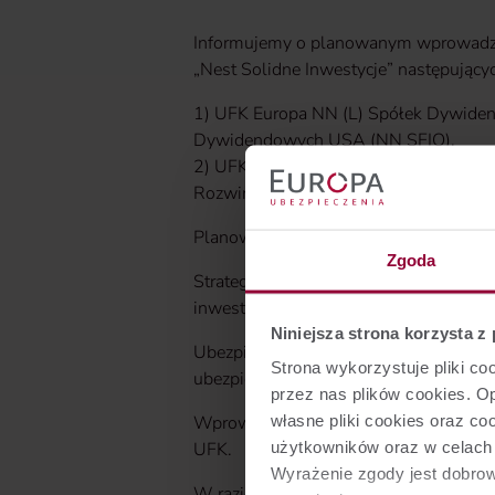
Informujemy o planowanym wprowadze
„Nest Solidne Inwestycje” następując
1) UFK Europa NN (L) Spółek Dywiden
Dywidendowych USA (NN SFIO),
2) UFK Europa PZU Akcji Rynków Rozwi
Rozwiniętych (PZU SFIO GI).
Planowana data wprowadzenia do ofer
Zgoda
Strategia inwestycyjna wprowadzanych 
inwestycyjnego, którego jednostki uc
Niniejsza strona korzysta z
Ubezpieczeniowe fundusze kapitałow
Strona wykorzystuje pliki c
ubezpieczenia na życie z ubezpieczen
przez nas plików cookies. 
własne pliki cookies oraz c
Wprowadzenie do oferty nowych UFK m
użytkowników oraz w celach s
UFK.
Wyrażenie zgody jest dobro
W razie pytań prosimy o
kontakt.