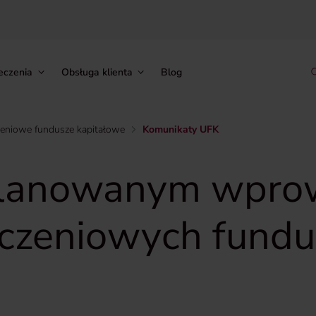
eczenia
Obsługa klienta
Blog
zeniowe fundusze kapitałowe
Komunikaty UFK
 planowanym wpro
eczeniowych fundu