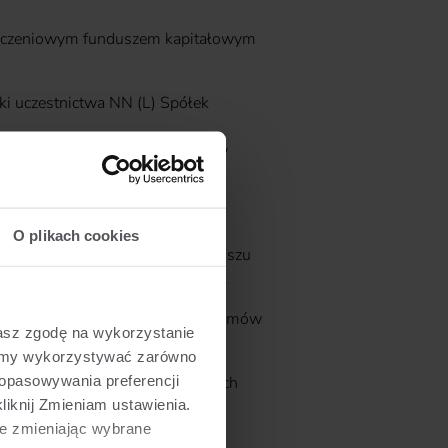
ieczeniowym funduszem kapitałowym
i uczestnictwa NN (L) Spółek
i uczestnictwa PZU Akcji Rynków
O plikach cookies
ma z polityką inwestycyjną funduszu
eniowego funduszu kapitałowego.
tałowych oferowanych w ramach umów
żasz zgodę na wykorzystanie
żemy wykorzystywać zarówno
dopasowywania preferencji
m wprowadzenia do oferty nowych
liknij Zmieniam ustawienia.
e zmieniając wybrane