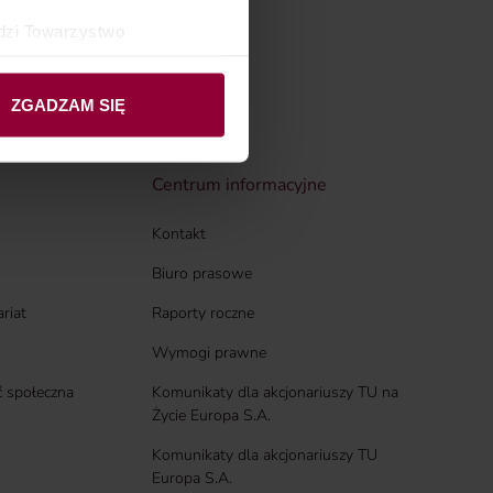
dzi Towarzystwo
ibą przy ul. gen.
ych mogą być również nasi
ZGADZAM SIĘ
Centrum informacyjne
Kontakt
Biuro prasowe
ariat
Raporty roczne
Wymogi prawne
 społeczna
Komunikaty dla akcjonariuszy TU na
Życie Europa S.A.
Komunikaty dla akcjonariuszy TU
Europa S.A.