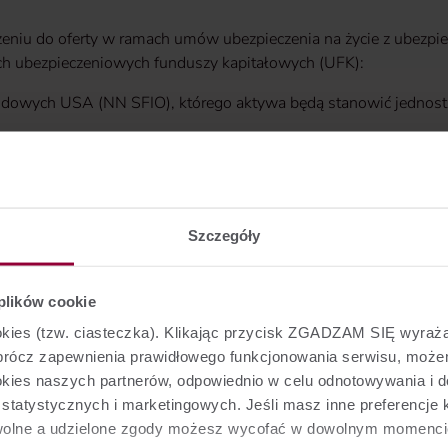
niu do oferty w ramach umów ubezpieczenia na życie z ubezp
ych ubezpieczeniowych funduszy kapitałowych (UFK):
dowych USA (NN SFIO), którego aktywa będą stanowić jednostk
niętych (PZU FIO GI), którego aktywa będą stanowić jednostk
ty nowych UFK to 14.11.2018 r.
Szczegóły
do oferty ubezpieczeniowych funduszy kapitałowych jest tożsa
zestnictwa funduszu inwestycyjnego stanowią aktywa ubezpiecz
 plików cookie
e zostaną dodane do wykazu ubezpieczeniowych funduszy kapi
ookies (tzw. ciasteczka). Klikając przycisk ZGADZAM SIĘ wyra
iowym funduszem kapitałowym „Nest Solidne Inwestycje”.
Oprócz zapewnienia prawidłowego funkcjonowania serwisu, mo
ookies naszych partnerów, odpowiednio w celu odnotowywania i 
a zastosowanie do umów ubezpieczenia zawartych przed dnie
tatystycznych i marketingowych. Jeśli masz inne preferencje k
wolne a udzielone zgody możesz wycofać w dowolnym momenci