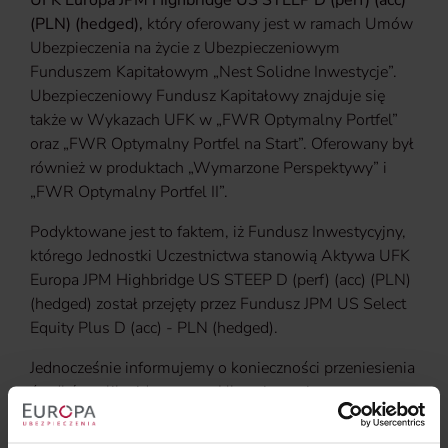
UFK Europa JPM Highbridge US STEEP D (perf) (acc)
(PLN) (hedged),
który oferowany jest w ramach Umów
Ubezpieczenia na życie z Ubezpieczeniowym
Funduszem Kapitałowym „Nest Solidne Inwestycje”.
Ubezpieczeniowy Fundusz Kapitałowy znajduje się
także w Wykazach UFK w „FWR Optymalny Portfel”
oraz „FWR Optymalny Portfel na Start”. Oferowany był
również w produktach „Wymarzone Perspektywy” i
„FWR Optymalny Portfel II”.
Podyktowane jest to faktem, iż Fundusz Inwestycyjny,
którego Jednostki Uczestnictwa stanowią Aktywa UFK
Europa JPM Highbridge US STEEP D (perf) (acc) (PLN)
(hedged) został przejęty przez Fundusz JPM US Select
Equity Plus D (acc) - PLN (hedged).
Jednocześnie informujemy o konieczności przeniesienia
środków z likwidowanego Ubezpieczeniowego
Funduszu Kapitałowego do dnia
25 września 2018 r
.
Po tym terminie jednostki uczestnictwa UFK Europa