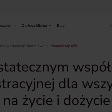
eczenia
Obsługa klienta
Blog
zeniowe fundusze kapitałowe
Komunikaty UFK
ostatecznym współ
stracyjnej dla ws
 na życie i dożyci