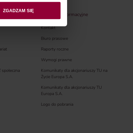
ych mogą być również nasi
ZGADZAM SIĘ
Centrum informacyjne
Kontakt
Biuro prasowe
ariat
Raporty roczne
Wymogi prawne
 społeczna
Komunikaty dla akcjonariuszy TU na
Życie Europa S.A.
Komunikaty dla akcjonariuszy TU
Europa S.A.
Logo do pobrania