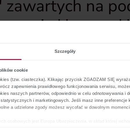
" zawartych na po
awarcie Umowy U
I okresie subskryp
Szczegóły
pa S.A. uprzejmie informuje, że ostateczny współczynnik opłaty
 plików cookie
ie „Nowa Czysta Energia Zysku” zawartych na podstawie Wnios
ookies (tzw. ciasteczka). Klikając przycisk ZGADZAM SIĘ wyra
wynosi 2,2360%.
Oprócz zapewnienia prawidłowego funkcjonowania serwisu, mo
ookies naszych partnerów, odpowiednio w celu odnotowywania i 
tatystycznych i marketingowych. Jeśli masz inne preferencje k
wolne a udzielone zgody możesz wycofać w dowolnym momenci
ych osobowych jest Europa Ubezpieczenia, w skład której wcho
z Towarzystwo Ubezpieczeń na Życie Europa S.A. - obie z siedz