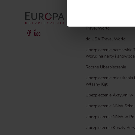
Władysława Sikorskiego 26,
partnerzy. Szczegółowe info
OFERTA DLA CIEBIE
Travel World
do USA Travel World
Ubezpieczenie narciarskie 
World na narty i snowboa
Roczne Ubezpieczenie
Ubezpieczenie mieszkania
Własny Kąt
Ubezpieczenie Aktywni w 
Ubezpieczenie NNW Szkol
Ubezpieczenie NNW w Po
Ubezpieczenie Koszty Rezy