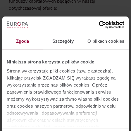
funduszy kapitałowych będących w naszej
dotychczasowej ofercie:
UFK Europa PZU Dłużny Rynków Wschodzących
(GI FIO),
UFK Europa PZU Akcji Rynków Rozwiniętych (GI
FIO).
Zgoda
Szczegóły
O plikach cookies
Niniejsza strona korzysta z plików cookie
Wskazane powyżej ubezpieczeniowe fundusze
kapitałowe oferowane były w ramach umów
Strona wykorzystuje pliki cookies (tzw. ciasteczka).
ubezpieczenia na życie z ubezpieczeniowym funduszem
Klikając przycisk ZGADZAM SIĘ wyrażasz zgodę na
kapitałowym „FWR Optymalny Portfel” i „Nest Solidne
wykorzystanie przez nas plików cookies. Oprócz
Inwestycje” oraz umów ubezpieczenia na życie i dożycie
zapewnienia prawidłowego funkcjonowania serwisu,
z ubezpieczeniowym funduszem kapitałowym „FWR
możemy wykorzystywać zarówno własne pliki cookies
Optymalny Portfel na Start” i „Dobry Start Juniora”.
oraz cookies naszych partnerów, odpowiednio w celu
odnotowywania i dopasowywania preferencji
użytkowników oraz w celach statystycznych i
marketingowych. Jeśli masz inne preferencje
Wróć