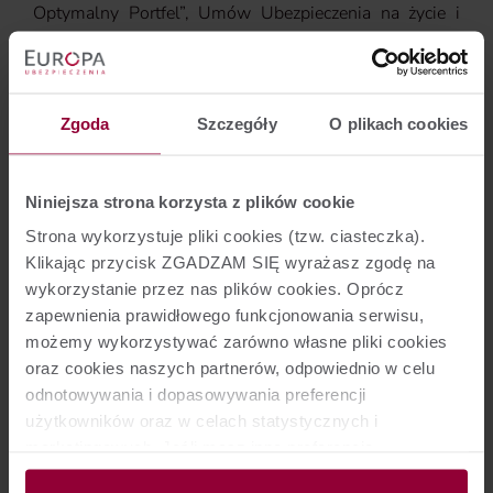
Optymalny Portfel”, Umów Ubezpieczenia na życie i
dożycie z Ubezpieczeniowym Funduszem Kapitałowym
„FWR Optymalny Portfel na Start” oraz Umów
Ubezpieczenia na życie i dożycie z Ubezpieczeniowym
Funduszem Kapitałowym „FWR Optymalny Portfel II”.
Zgoda
Szczegóły
O plikach cookies
Powyższe podyktowane jest faktem, iż Fundusz
Inwestycyjny, którego Jednostki Uczestnictwa stanowią
Aktywa
UFK Europa NN Selektywny (NN FIO)
Niniejsza strona korzysta z plików cookie
zostanie przejęty przez NN Akcji (NN FIO).
Strona wykorzystuje pliki cookies (tzw. ciasteczka).
Likwidacja Ubezpieczeniowego Funduszu
Klikając przycisk ZGADZAM SIĘ wyrażasz zgodę na
Kapitałowego nie stanowi zmiany umów ubezpieczenia
wykorzystanie przez nas plików cookies. Oprócz
na życie z Ubezpieczeniowym Funduszem
zapewnienia prawidłowego funkcjonowania serwisu,
Kapitałowym zawartych na podstawie OWU, w ramach
możemy wykorzystywać zarówno własne pliki cookies
których przedmiotowy Ubezpieczeniowy Fundusz
oraz cookies naszych partnerów, odpowiednio w celu
Kapitałowy był oferowany.
odnotowywania i dopasowywania preferencji
użytkowników oraz w celach statystycznych i
Wróć
marketingowych. Jeśli masz inne preferencje
kliknij Zmieniam ustawienia. Wyrażenie zgody jest