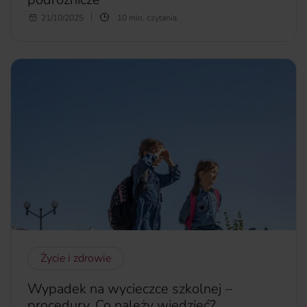
Madryt – serce Hiszpanii, pulsujące historią, sztuką i
21/10/2025
10 min. czytania
niekończącą się energią. To miasto, które potrafi zaskakiwać
na każdym kroku. Położony w samym centrum Półwyspu
Iberyjskiego, na rozległej Wyżynie Kastylijskiej, jest nie
tylko największym miastem kraju, ale również jednym z
największych ośrodków miejskich w całej Unii Europejskiej.
więcej...
Życie i zdrowie
Wypadek na wycieczce szkolnej –
procedury. Co należy wiedzieć?