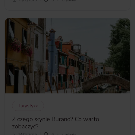
Szczekanie psa jest naturalnym zjawiskiem. Zwierzę w ten
sposób komunikuje się z otoczeniem. Są jednak sytuacje, w
których czworonóg nie powinien tego robić. Kiedy takie
zachowanie powinno niepokoić? Jak oduczyć psa
szczekania?
więcej...
Turystyka
Z czego słynie Burano? Co warto
zobaczyć?
Jeśli wybierasz się do Wenecji, ale chcesz choć przez chwilę
14/08/2025
6 min. czytania