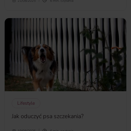
Szukając działki budowlanej warto zwrócić uwagę na ogół
21/08/2025
6 min. czytania
urządzeń i instalacji technicznych. Niektóre znajdują się pod,
inne na lub nad powierzchnią terenu. Umożliwiają
korzystanie z mediów, transportu czy innych usług
niezbędnych do utrzymania prawidłowego stanu
budynków i infrastruktury. Jednym z takich elementów jest
linia średniego napięcia. Co to jest? W jakiej odległości od
domu powinna się znajdować? Co mówią na ten temat
przepisy?
więcej...
Lifestyle
Jak oduczyć psa szczekania?
19/08/2025
6 min. czytania