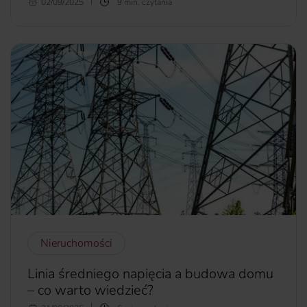
Rajska przyroda i złociste plaże sprawiają, że Bali przyciąga
02/09/2025
9 min. czytania
turystów z całego świata. Ta indonezyjska wyspa to
również wymarzony kierunek dla miłośników nurkowania.
Sprawdź, dlaczego.
więcej...
Nieruchomości
Linia średniego napięcia a budowa domu
– co warto wiedzieć?