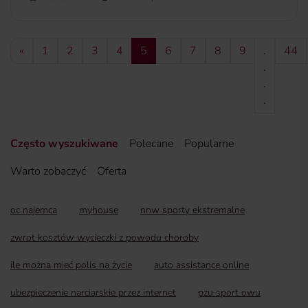
Dzięki tzw. loterii wizowej i Zielonej Karcie możesz ją
zdobyć. Jak uniknąć błędów, przez które duża część
wniosków zostaje odrzucona? W tym artykule wyjaśniamy,
«
1
2
3
4
5
6
7
8
9
.
44
jak poprawnie złożyć wniosek o Zieloną Kartę.
więcej...
.
.
.
Często wyszukiwane
Polecane
Popularne
Warto zobaczyć
Oferta
oc najemca
myhouse
nnw sporty ekstremalne
zwrot kosztów wycieczki z powodu choroby
ile można mieć polis na życie
auto assistance online
ubezpieczenie narciarskie przez internet
pzu sport owu