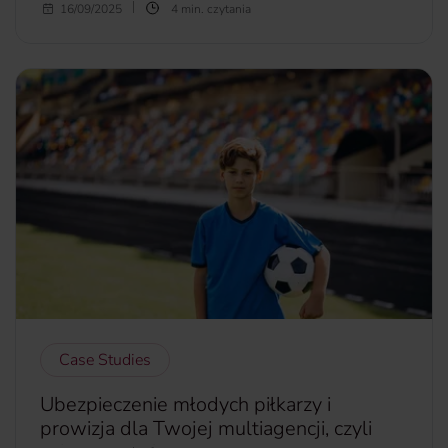
Wyobraź sobie, że kupujesz bilet do Bangkoku, a w
16/09/2025
4 min. czytania
pakiecie dostajesz… darmowy lot do jednej z rajskich wysp
albo malowniczych górskich miejscowości. Brzmi jak sen?
To rzeczywistość. Tajlandia właśnie rusza z największą w
historii kampanią turystyczną i rozdaje 200 tysięcy
darmowych biletów lotniczych. Dzięki niej podróżnicy z
całego świata, w tym także z Polski, będą mogli odkrywać
mniej znane zakątki tego kraju, nie wydając ani złotówki na
przelot wewnętrzny. Jak działa ta promocja i kto może z niej
skorzystać?
więcej...
Case Studies
Ubezpieczenie młodych piłkarzy i
prowizja dla Twojej multiagencji, czyli