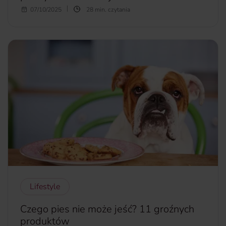
Rzym – legendarne Wieczne Miasto, od wieków fascynuje,
07/10/2025
28 min. czytania
przyciąga i zachwyca podróżnych z całego świata. Trudno
się temu dziwić – to miejsce, gdzie historia nie tylko się
wydarzyła, ale wciąż żyje: w murach starożytnych budowli,
brukowanych uliczkach, zapachu świeżo parzonego
espresso i echem kroków na historycznych placach. W
Rzymie przeszłość i teraźniejszość splatają się w niezwykły
sposób – obok potężnego Koloseum znajdziesz
nowoczesne galerie sztuki, modne butiki i tętniące życiem
trattorie.
więcej...
Lifestyle
Czego pies nie może jeść? 11 groźnych
produktów