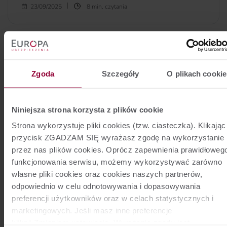
Nowy rok szkolny to nie tylko początek nauki. Część
23/09/2025
8 min. czytania
uczniów razem z rodzicami wybiera zajęcia dodatkowe.
Wybór jest szeroki. Teoretycznie wystarczą dobre chęci i
czas. Należy jeszcze wziąć pod uwagę środki finansowe.
Pojawia się jednak pytanie, jakie zajęcia dla młodzieży będą
najlepsze.
więcej...
Zgoda
Szczegóły
O plikach cookie
Niniejsza strona korzysta z plików cookie
Strona wykorzystuje pliki cookies (tzw. ciasteczka). Klikając
przycisk ZGADZAM SIĘ wyrażasz zgodę na wykorzystanie
przez nas plików cookies. Oprócz zapewnienia prawidłoweg
funkcjonowania serwisu, możemy wykorzystywać zarówno
własne pliki cookies oraz cookies naszych partnerów,
Turystyka
odpowiednio w celu odnotowywania i dopasowywania
preferencji użytkowników oraz w celach statystycznych i
Na co uważać w Dubaju i co jest
marketingowych. Jeśli masz inne preferencje
zakazane?
kliknij Zmieniam ustawienia. Wyrażenie zgody jest