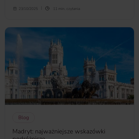
Kiedy na dworze robi się zimno, myszy zaczynają szukać
23/10/2025
11 min. czytania
schronienia, z łatwym dostępem do pożywienia. Nasze
domy są dla nich więc idealnym schronieniem. Nie da się
jednak zaprzeczyć, że myszy to niechciane lokatorki.
Dlatego w tym artykule znajdziesz kilka sprawdzonych
sposobów na to, jak pozbyć się myszy z domu.
więcej...
Blog
Madryt: najważniejsze wskazówki
podróżnicze