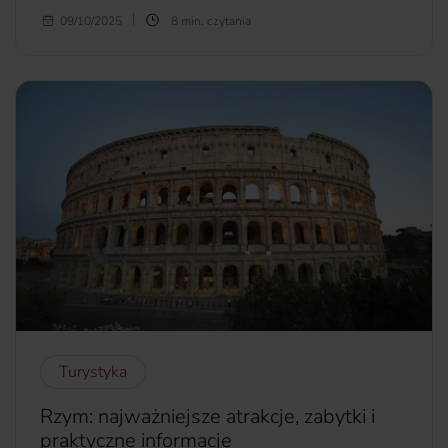
Chorwacka wyspa Vis to ukryty klejnot Atlantyku. Gdy
09/10/2025
8 min. czytania
większość podróżnych kieruje się ku zatłoczonym Hvarowi
czy Bračowi, Vis wciąż pozostaje enklawą dla tych, którzy
szukają czegoś więcej niż tylko plaż i nocnych klubów. To
tutaj znajdziesz bajeczne zatoczki dostępne jedynie łodzią,
zapierające dech w piersiach jaskinie, a także winnice
skąpane w słońcu, w których czas płynie wolniej. Dlaczego
warto odwiedzić tę niezwykłą wyspę i co sprawia, że
podróżnicy, którzy tu trafiają, zakochują się w niej od
pierwszego wejrzenia?
więcej...
Turystyka
Rzym: najważniejsze atrakcje, zabytki i
praktyczne informacje