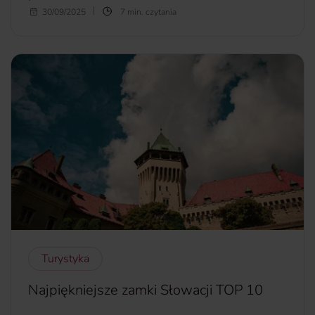
Organizmy czworonogów różnią się od naszych. Z tego
30/09/2025
7 min. czytania
powodu niektóre produkty im szkodzą, a nawet, są dla nich
śmiertelne. Dlatego, pomimo błagalnego spojrzenia i
trącania łapą, nie wolno ulegać psim prośbom przy stole.
Sprawdź, czego pies nie może jeść. Ta wiedza może
uratować Twojemu czworonożnego przyjacielowi życie.
więcej...
Turystyka
Najpiękniejsze zamki Słowacji TOP 10