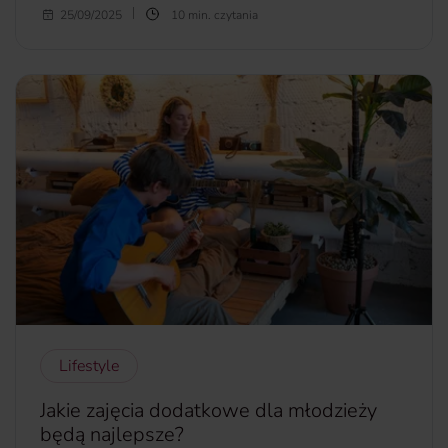
Zamki, ruiny, warownie to miejsca, które kryją nie tylko
25/09/2025
10 min. czytania
tajemnice przeszłości, ale i piękno, które wciąż zachwyca.
Jeśli zwiedziłeś już większość polskich zamków i czujesz, że
czas na nowe odkrycia, Słowacja czeka na Ciebie. Kraj ten,
pełen majestatycznych fortec, wznosi się w malowniczym
krajobrazie Karpat i zaprasza każdego miłośnika historii. W
tym artykule przedstawiamy 10 zamków, które nie tylko
urzekają swoją architekturą, ale także opowiadają
fascynujące historie. Gotowy na podróż w czasie?
Zapraszamy do odkrycia najpiękniejszych zamków Słowacji.
więcej...
Lifestyle
Jakie zajęcia dodatkowe dla młodzieży
będą najlepsze?