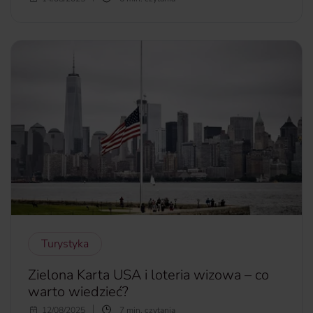
chcesz odpocząć od gwaru i tłumów turystów, idealnym
miejscem może okazać się Burano. To wielobarwny klejnot
Laguny Weneckiej. Z czego słynie Burano? Dlaczego domy
w Burano są kolorowe? Jak dojechać z Wenecji do Burano?
Co warto zobaczyć? Co jest lepsze Murano czy Burano?
więcej...
Turystyka
Zielona Karta USA i loteria wizowa – co
warto wiedzieć?
Chcesz wyjechać do USA i zacząć tam wszystko od nowa.
12/08/2025
7 min. czytania