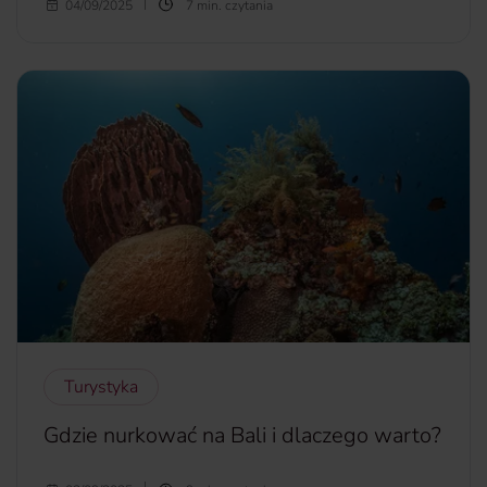
Wybierasz się do Zjednoczonych Emiratów Arabskich, z
04/09/2025
7 min. czytania
lądowaniem na lotnisku Abu Dhabi? Szukasz informacji na
temat tego portu lotniczego? Zastanawiasz się, jak dostać
się z lotniska Abu Dhabi do Dubaju? Przeczytaj nasz krótki
przewodnik.
więcej...
Turystyka
Gdzie nurkować na Bali i dlaczego warto?