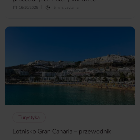
Choć wypadki na wycieczkach szkolnych nie są częste, ich
16/10/2025
5 min. czytania
skutki mogą być poważne. Często dochodzi do nich w
nietypowych miejscach, przez nieuwagę uczniów i/lub
opiekunów, dlatego odpowiednie przygotowanie i
przestrzeganie procedur bezpieczeństwa jest się kluczowe.
więcej...
Turystyka
Lotnisko Gran Canaria – przewodnik