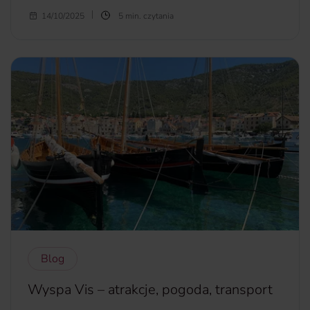
Gran Canaria na Ocenie Atlantyckim tętni życiem i co roku
14/10/2025
5 min. czytania
przyciąga imprezowiczów z całego świata. Zanim jednak
rzucisz się w wir zabawy, najpierw musisz wylądować i
dotrzeć do hotelu. Jeśli to Twoja pierwsza wizyta na
wyspie, sprawdź co warto wiedzieć na temat lotniska Gran
Canaria i jakie opcje transportu masz do wyboru z tego
portu lotniczego.
więcej...
Blog
Wyspa Vis – atrakcje, pogoda, transport