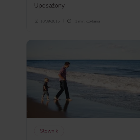
Uposażony
Uposażony
- osoba lub instytucja wskazana przez
10/09/2015
1 min. czytania
ubezpieczonego jako uprawniona do otrzymania
świadczenia w przypadku śmierci ubezpieczonego.
więcej...
Słownik