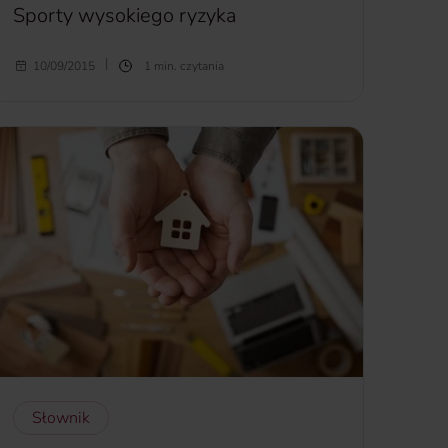
Sporty wysokiego ryzyka
Sporty wysokiego ryzyka
- narciarstwo, snowboard,
10/09/2015
1 min. czytania
jazda konna, polo, myślistwo, nurkowanie z
aparatem powietrznym, rafting lub inne sporty
wodne uprawiane na rzekach górskich, sztuki walki i
wszelkiego rodzaju sporty obronne, jazda na
quadach, kitesurfing, windsurfing, surfing, jazda na
nartach wodnych i skuterach wodnych, paintball.
więcej...
Słownik