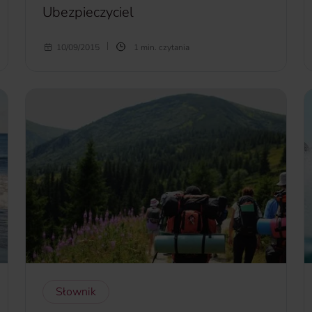
Ubezpieczyciel
Ubezpieczyciel
- zakład ubezpieczeń, towarzystwo
10/09/2015
1 min. czytania
ubezpieczeń wzajemnych, strona umowy
ubezpieczenia, zapewniająca ochronę
ubezpieczeniową na wypadek zajścia określonych
zdarzeń.
więcej...
Słownik