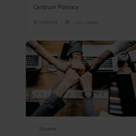
Centrum Pomocy
Centrum Pomocy
– jednostka organizacyjna
11/09/2015
1 min. czytania
realizująca w imieniu ubezpieczyciela świadczenia
ubezpieczeniowe przysługujące ubezpieczonemu w
ramach polisy turystycznej, zgodnie z zasadami
wskazanymi w OWU.
więcej...
Słownik