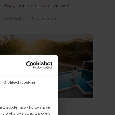
Wyłączenia odpowiedzialności
Wyłączenia odpowiedzialności –
katalog zdarzeń i
10/09/2015
1 min. czytania
zachowań, za które, w przypadku zaistnienia szkody,
ubezpieczyciel nie ponosi odpowiedzialności.
więcej...
O plikach cookies
żasz zgodę na wykorzystanie
Słownik
żemy wykorzystywać zarówno