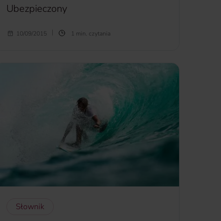
Ubezpieczony
Ubezpieczony
– osoba objęta ochroną
10/09/2015
1 min. czytania
ubezpieczeniową na warunkach określonych w
OWU. Ubezpieczony może być
jednocześnie ubezpieczającym, sam wówczas
zawiera umowę ubezpieczenia i opłaca składki.
więcej...
Słownik