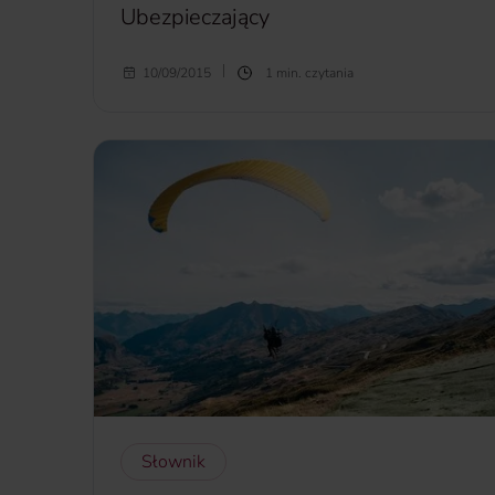
Ubezpieczający
Ubezpieczający
– osoba fizyczna lub osoba prawna
10/09/2015
1 min. czytania
albo jednostka organizacyjna nieposiadająca
osobowości prawnej, zawierająca z ubezpieczycielem
umowę ubezpieczenia na zasadach określonych w
OWU i zobowiązana do zapłaty składki.
więcej...
Słownik