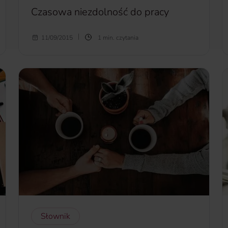
Czasowa niezdolność do pracy
Czasowa niezdolność do pracy -
okres przerwy
11/09/2015
1 min. czytania
w pracy spowodowany niemożliwością
wykonywania pracy stanowiącej stałe źródło
dochodu z powodów choroby lub nieszczęśliwego
wypadku, potwierdzony stosownym dokumentem
i trwający przez okres wskazany w Warunkach
Ubezpieczenia.
więcej...
Słownik