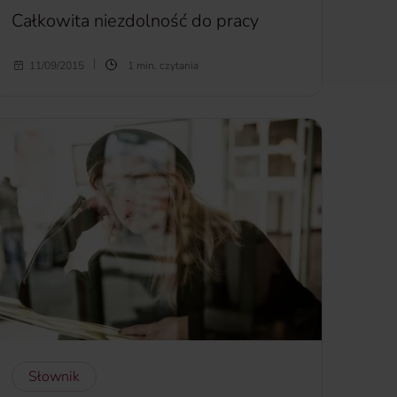
Całkowita niezdolność do pracy
Całkowita niezdolność do pracy
- nieodwracalna
11/09/2015
1 min. czytania
utrata możliwości wykonywania pracy, stan zdrowia
ubezpieczonego będący wynikiem choroby lub
nieszczęśliwego wypadku, który zaistniał w okresie
odpowiedzialności ubezpieczyciela, potwierdzony
stosownym orzeczeniem.
więcej...
Słownik