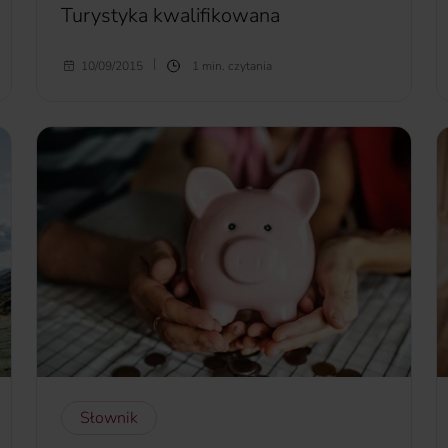
Turystyka kwalifikowana
Turystyka kwalifikowana
– wypoczynek połączony z
10/09/2015
1 min. czytania
rekreacją i amatorskim uprawianiem sportu, w celu
doskonalenia sprawności oraz wydolności zdrowia,
a także poznania atrakcji turystycznych, uprawiany
na oznakowanych szlakach, trasach, wyznaczonych
akwenach, wymagający umiejętności posługiwania
się sprzętem sportowym, uprawiany indywidualnie
lub zespołowo, w grupach nieformalnych lub
zorganizowanych; do kategorii turystyki
kwalifikowanej należy: jazda na rowerze, pływanie
żaglówką, kajakiem i rowerem wodnym, jazda na
wielbłądzie, uczestnictwo w jeep-safari,
wędkarstwo, wędrówki po górach do 3000 m n.p.m.
bez użycia sprzętu wspinaczkowego,
zabezpieczającego i asekuracyjnego, żeglarstwo do
20 mil morskich od brzegu w charakterze załogi.
Słownik
więcej...