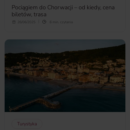
Pociągiem do Chorwacji – od kiedy, cena
biletów, trasa
Nie wszyscy mogą latać samolotem. Są też osoby, które
26/06/2025
6 min. czytania
tego nie lubią i takie, które się tego obawiają. Na szczęście
istnieje alternatywa. W coraz więcej popularnych miejsc
można dotrzeć pociągiem. Tak jest choćby w przypadku,
uwielbianej przez Polaków, Chorwacji.
Jak długo jedzie się pociągiem do Chorwacji? Ile kosztuje
bilet?
więcej...
Turystyka