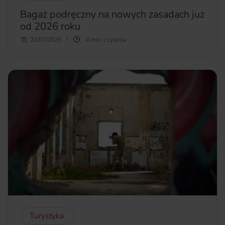
Bagaż podręczny na nowych zasadach już
od 2026 roku
W dobie city breaków czy innych krótkich wypadów,
22/07/2025
4 min. czytania
jedynym bagażem bywa bagaż podręczny. Nic więc
dziwnego, że opłaty z nim związane, szczególnie w tanich
liniach lotniczych, są dla podróżnych niedorzeczne. Do tego
samego wniosku doszli najwidoczniej przedstawiciele UE,
ponieważ od 2026 pasażerowie będą mogli zabierać ze
sobą bagaż podręczny za darmo.
więcej...
Turystyka