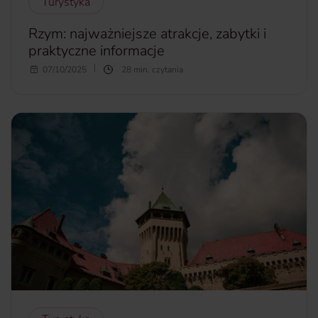
Turystyka
Rzym: najważniejsze atrakcje, zabytki i
praktyczne informacje
Rzym – legendarne Wieczne Miasto, od wieków fascynuje,
07/10/2025
28 min. czytania
przyciąga i zachwyca podróżnych z całego świata. Trudno
się temu dziwić – to miejsce, gdzie historia nie tylko się
wydarzyła, ale wciąż żyje: w murach starożytnych budowli,
brukowanych uliczkach, zapachu świeżo parzonego
espresso i echem kroków na historycznych placach. W
Rzymie przeszłość i teraźniejszość splatają się w niezwykły
sposób – obok potężnego Koloseum znajdziesz
nowoczesne galerie sztuki, modne butiki i tętniące życiem
trattorie.
więcej...