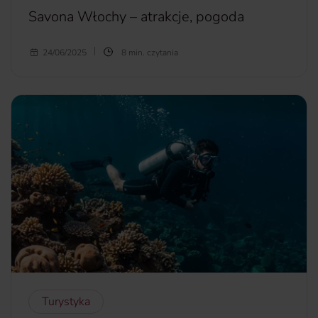
Savona Włochy – atrakcje, pogoda
Savona to jedno z najważniejszych i największych miast
24/06/2025
8 min. czytania
Ligurii. Choć pozostaje nieco w cieniu innych bardziej
znanych włoskich miast, ma wiele do zaoferowania, a jej
nazwa nie jest przypadkowa. Co warto zobaczyć w
Savonie? Kiedy najlepiej zaplanować podróż? Z czego słynie
to włoskie miasto?
więcej...
Turystyka