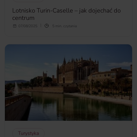
Lotnisko Turin-Caselle – jak dojechać do
centrum
Lotnisko Castella to jedno z dwóch portów lotniczych w
07/08/2025
5 min. czytania
pobliżu Turynu. Jeśli lądujesz na nim po raz pierwszy,
możesz zastanawiać się, jak dotrzeć do centrum miasta po
przylocie. W tym artykule znajdziesz odpowiedzi na
najczęstsze pytania związane z lotniskiem Turin-Caselle.
więcej...
Turystyka