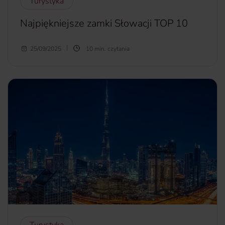
Turystyka
Najpiękniejsze zamki Słowacji TOP 10
Zamki, ruiny, warownie to miejsca, które kryją nie tylko
25/09/2025
10 min. czytania
tajemnice przeszłości, ale i piękno, które wciąż zachwyca.
Jeśli zwiedziłeś już większość polskich zamków i czujesz, że
czas na nowe odkrycia, Słowacja czeka na Ciebie. Kraj ten,
pełen majestatycznych fortec, wznosi się w malowniczym
krajobrazie Karpat i zaprasza każdego miłośnika historii. W
tym artykule przedstawiamy 10 zamków, które nie tylko
urzekają swoją architekturą, ale także opowiadają
fascynujące historie. Gotowy na podróż w czasie?
Zapraszamy do odkrycia najpiękniejszych zamków Słowacji.
więcej...
Turystyka