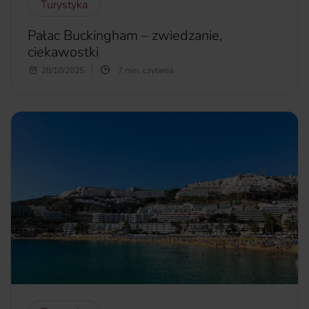
Turystyka
Pałac Buckingham – zwiedzanie,
ciekawostki
Zwiedzanie Londynu bez zobaczenia Pałacu Buckingham,
28/10/2025
7 min. czytania
jest jak wizyta w Paryżu, z pominięciem Wieży Eiffla. Czy
można zwiedzić Pałac Buckingham? Choć nie wszystkie
jego zakątki są dostępne dla turystów, kompleks pałacowy
robi niesamowite wrażenie. Co można robić w Pałacu
Buckingham za darmo? Ile trwa zwiedzanie Pałacu
Buckingham? Czy w Pałacu Buckingham można robić
zdjęcia?
więcej...