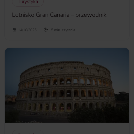
Turystyka
Lotnisko Gran Canaria – przewodnik
Gran Canaria na Ocenie Atlantyckim tętni życiem i co roku
14/10/2025
5 min. czytania
przyciąga imprezowiczów z całego świata. Zanim jednak
rzucisz się w wir zabawy, najpierw musisz wylądować i
dotrzeć do hotelu. Jeśli to Twoja pierwsza wizyta na
wyspie, sprawdź co warto wiedzieć na temat lotniska Gran
Canaria i jakie opcje transportu masz do wyboru z tego
portu lotniczego.
więcej...