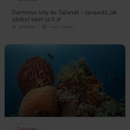
Darmowe loty do Tajlandii – sprawdź, jak
zdobyć bilet za 0 zł
Wyobraź sobie, że kupujesz bilet do Bangkoku, a w
16/09/2025
4 min. czytania
pakiecie dostajesz… darmowy lot do jednej z rajskich wysp
albo malowniczych górskich miejscowości. Brzmi jak sen?
To rzeczywistość. Tajlandia właśnie rusza z największą w
historii kampanią turystyczną i rozdaje 200 tysięcy
darmowych biletów lotniczych. Dzięki niej podróżnicy z
całego świata, w tym także z Polski, będą mogli odkrywać
mniej znane zakątki tego kraju, nie wydając ani złotówki na
przelot wewnętrzny. Jak działa ta promocja i kto może z niej
skorzystać?
więcej...
Turystyka