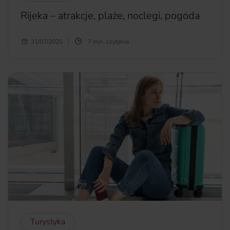
Rijeka – atrakcje, plaże, noclegi, pogoda
Bezpośredni pociąg z Warszawy do Rijeki sprawił, że
31/07/2025
7 min. czytania
Polacy jeszcze chętniej wybierają to chorwackie miasto jako
kierunek wakacyjny. Nie bez powodu, na turystów czeka
bowiem mnóstwo atrakcji oraz lazurowe wody Morza
Adriatyckiego i wysokie temperatury, o których nad
Bałtykiem możemy tylko pomarzyć.
więcej...
Turystyka