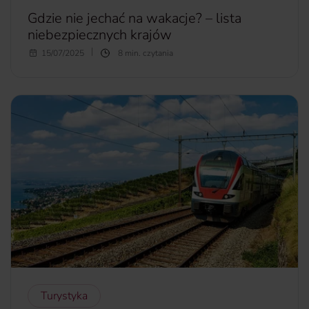
Gdzie nie jechać na wakacje? – lista
niebezpiecznych krajów
Każdy z nas ma ulubione miejsca, do których chętnie wraca.
15/07/2025
8 min. czytania
Niestety, napięta sytuacja międzynarodowa sprawiła, że
obecnie w niektórych krajach jest niebezpiecznie. Gdzie nie
jechać na wakacje, by nie ryzykować?
więcej...
Turystyka