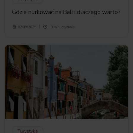
Gdzie nurkować na Bali i dlaczego warto?
Rajska przyroda i złociste plaże sprawiają, że Bali przyciąga
02/09/2025
9 min. czytania
turystów z całego świata. Ta indonezyjska wyspa to
również wymarzony kierunek dla miłośników nurkowania.
Sprawdź, dlaczego.
więcej...
Turystyka