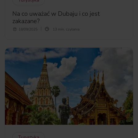
Na co uważać w Dubaju i co jest
zakazane?
Czy w Dubaju jest bezpiecznie dla turystów? Dubaj to
18/09/2025
13 min. czytania
jedno z najbezpieczniejszych i najbardziej nowoczesnych
miast świata, a jednocześnie miejsce, gdzie surowe prawo
spotyka się z niepisanym kodeksem kulturowym. Coś, co
w Europie uchodzi za drobnostkę, w Zjednoczonych
Emiratach Arabskich może skończyć się mandatem, a
nawet więzieniem. Zanim więc zachwycisz się widokiem z
Burdż Chalify czy wybierzesz na zakupy do gigantycznego
Dubai Mall, sprawdź, co trzeba wiedzieć przed wylotem do
Dubaju, by zamiast kłopotów wrócić jedynie z
niezapomnianymi wspomnieniami.
więcej...
Turystyka