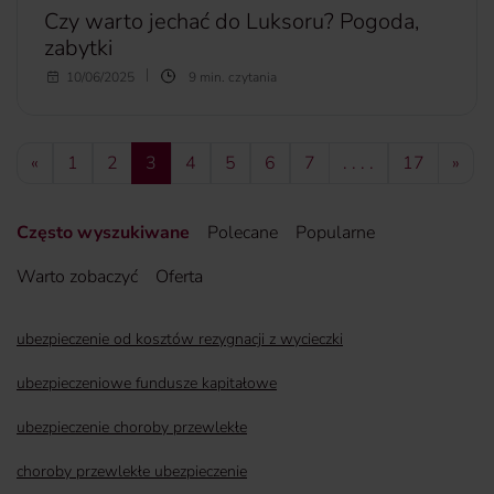
Czy warto jechać do Luksoru? Pogoda,
zabytki
Egipt niezmiennie zajmuje wysokie miejsce wśród
10/06/2025
9 min. czytania
najchętniej wybieranych kierunków turystycznych. Miejsc,
które warto zobaczyć w państwie faraonów jest wiele. a
czy warto jechać do Luksoru? Co ciekawego w Luksorze
«
1
2
3
4
5
6
7
. . . .
17
»
czeka na turystów? Oto krótki poradnik, dzięki któremu
przygotujesz się do wyjazdu i poznasz najważniejsze
atrakcje.
Często wyszukiwane
Polecane
Popularne
więcej...
Warto zobaczyć
Oferta
ubezpieczenie od kosztów rezygnacji z wycieczki
ubezpieczeniowe fundusze kapitałowe
ubezpieczenie choroby przewlekłe
choroby przewlekłe ubezpieczenie