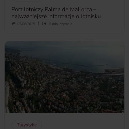
Port lotniczy Palma de Mallorca –
najważniejsze informacje o lotnisku
Wybierasz się na Majorkę po raz pierwszy? Lądujesz na
05/08/2025
6 min. czytania
lotnisku Palma de Mallorca i szukasz informacji na temat
tego portu lotniczego? Chcesz wiedzieć, jak dojechać z
lotniska Palma de Mallorca do centrum? Jak wygląda
odprawa? Jak poruszać się po Palma de Mallorca?
więcej...
Turystyka