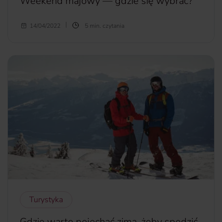
Weekend majowy — gdzie się wybrać?
Gdzie pojechać na majówkę? — na to pytanie warto
14/04/2022
5 min. czytania
odpowiedzieć sobie co najmniej na kilka tygodni przed
rozpoczęciem długiego weekendu. Inaczej znalezienie
atrakcyjnej miejscówki w dobrej cenie może okazać się
trudne. Właśnie dlatego w dzisiejszym artykule
przedstawiamy zarówno te popularne, jak i mniej oczywiste
cele podróży.
więcej...
Turystyka
Gdzie warto pojechać zimą, żeby spędzić