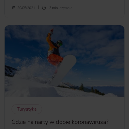
Problemy z podróżowaniem to teraz to problem
20/05/2021
3 min. czytania
powszechny, globalny i systemowy, ale przecież loty
odwoływano już przed pandemią. Zdarzało się, że pasażer
czekał na lotnisku i pojawiało się opóźnienie, które za
godzinę się zwiększało, a potem znów i znów.
więcej...
Turystyka
Gdzie na narty w dobie koronawirusa?