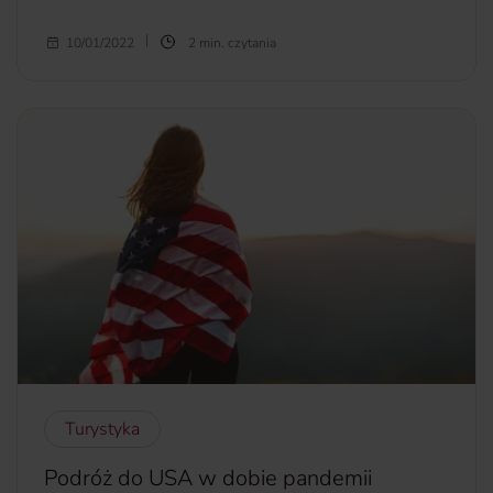
Włochy to jedna z ulubionych miejscówek do uprawiania
10/01/2022
2 min. czytania
sportów zimowych. Niesamowite widoki, wspaniałe
warunki pogodowe, doskonale przygotowane trasy i
pyszne jedzenie, od wielu lat przyciągają szerokie grono
wielbicieli aktywnego wypoczynku zimowego. Dla tych,
którzy ostrzą już sprzęt, aby zaszaleć we włoskich górach,
mamy ważną informację.
więcej...
Turystyka
Podróż do USA w dobie pandemii