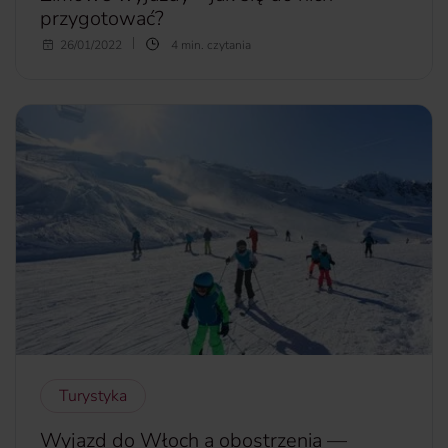
przygotować?
Zima sprzyja rozmaitym wyjazdom. To idealny okres
26/01/2022
4 min. czytania
zarówno dla amatorów zimowych sportów, jak i
miłośników relaksu przy kominku, ze śnieżnym
krajobrazem za oknem. Bez względu na to, który rodzaj
spędzania wolnego czasu jest ci bliższy, przed wyjazdem
warto pomyśleć o właściwym przygotowaniu i
zainwestowaniu w odpowiednie ubezpieczenie, które
często może okazać się przydatne w niespodziewanych
sytuacjach.
więcej...
Turystyka
Wyjazd do Włoch a obostrzenia —