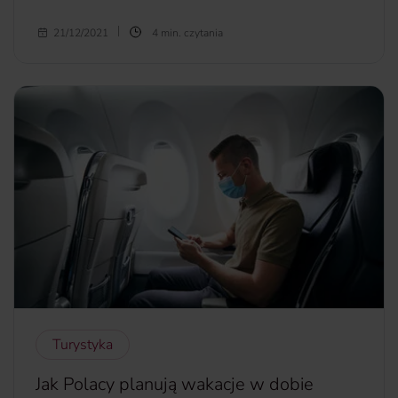
8 listopada Stany Zjednoczone otworzyły swoje granice dla
21/12/2021
4 min. czytania
zaszczepionych, co stworzyło możliwość planowania
wycieczek do tego kraju. Wpuszczone będą wszystkie
osoby posiadające tak zwany “Zielony Certyfikat”.
Jakie dokumenty będą od nas wymagane przed
rozpoczęciem podróży i czy powinniśmy wykonywać
dodatkowe testy potwierdzające brak obecności
koronawirusa? Sprawdźmy to.
więcej...
Turystyka
Jak Polacy planują wakacje w dobie