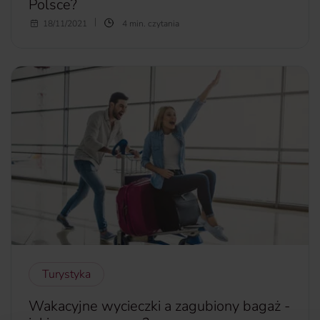
Polsce?
Lato już oficjalnie jest za nami, a co za tym idzie - wakacje
18/11/2021
4 min. czytania
również. Nie oznacza to jednak, że powinniśmy rezygnować
z urlopu we wrześniu, październiku lub listopadzie. Złota
polska jesień bywa deszczowa i kapryśna, ale, co
ważniejsze, przez większość czasu jest piękna - tak samo
jak miejsca, do których w tym właśnie okresie możecie się
wybrać w kraju. Poniżej przedstawiamy listę sprawdzonych
destynacji na jesienny wypoczynek w Polsce.
więcej...
Turystyka
Wakacyjne wycieczki a zagubiony bagaż -