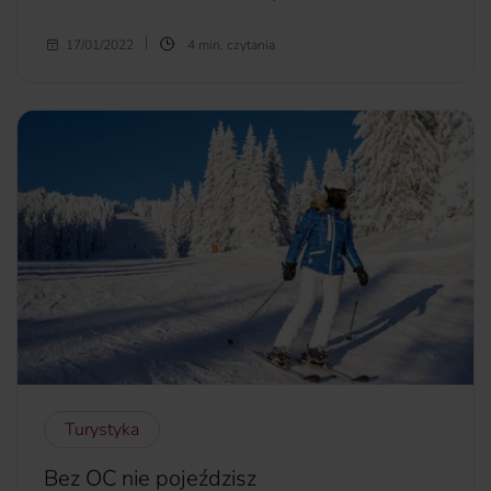
Bali to prawdziwie rajska wyspa, o udaniu się na którą
17/01/2022
4 min. czytania
marzy mnóstwo osób. Decydując się na ten kierunek trzeba
mieć na uwadze wielogodzinne loty, przesiadki, a w
dzisiejszych czasach również obostrzenia i ograniczenia
sanitarne, wynikające z sytuacji epidemiologicznej.
Podpowiadamy, jak najlepiej przygotować się do podróży
na Bali w czasie pandemii.
więcej...
Turystyka
Bez OC nie pojeździsz