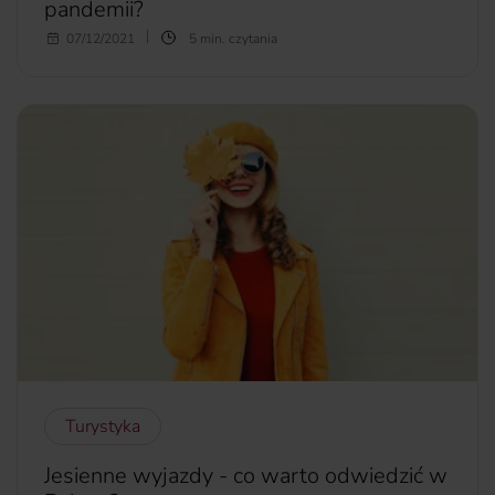
pandemii?
Planowanie wakacji w dobie pandemii stało się obecnie
07/12/2021
5 min. czytania
prawdziwym wyzwaniem. Ilość obostrzeń, dokumentów
oraz wymagań obowiązujących na świecie może
wprowadzić w nie lada zamieszanie. Co zrobić, aby
planowane wakacje nie okazały się przykrym zawodem? W
tym artykule przedstawimy kilka rad jak się na to
przygotować.
więcej...
Turystyka
Jesienne wyjazdy - co warto odwiedzić w