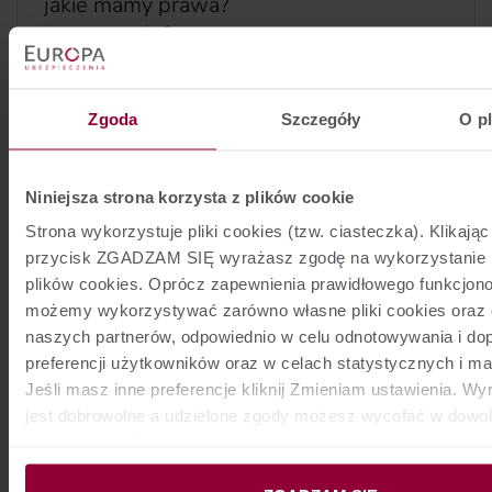
jakie mamy prawa?
Oto nadszedł długo wyczekiwany dzień wyjazdu - podróż
08/09/2021
5 min. czytania
lotniczą macie już za sobą. Jedyne, co powstrzymuje was
przed wyjściem z lotniska, dojechaniem do hotelu i
rozpoczęciem urlopu, to moment odbioru bagażu.
Zgoda
Szczegóły
O p
Podchodzicie do właściwego stanowiska i czekacie. I
czekacie, i czekacie i… waszego bagażu nie ma na taśmie!
Wszystkie osoby współ- podróżujące odebrały już swoje
walizki, a wy zostaliście z pustymi rękami.
Niniejsza strona korzysta z plików cookie
Strona wykorzystuje pliki cookies (tzw. ciasteczka). Klikając
przycisk ZGADZAM SIĘ wyrażasz zgodę na wykorzystanie 
Stało się: wakacyjne nieszczęście w postaci zgubionego
bagażu przytrafiło się właśnie wam. Co powinniście zrobić,
plików cookies. Oprócz zapewnienia prawidłowego funkcjon
żeby go odzyskać? Czy przysługuje wam odszkodowanie?
możemy wykorzystywać zarówno własne pliki cookies oraz 
naszych partnerów, odpowiednio w celu odnotowywania i d
więcej...
preferencji użytkowników oraz w celach statystycznych i m
Jeśli masz inne preferencje kliknij Zmieniam ustawienia. W
jest dobrowolne a udzielone zgody możesz wycofać w dow
Turystyka
zmieniając wybrane ustawienia.
Gdzie na wakacje w 2021 roku - 5
Administratorem Twoich danych osobowych jest Europa Ube