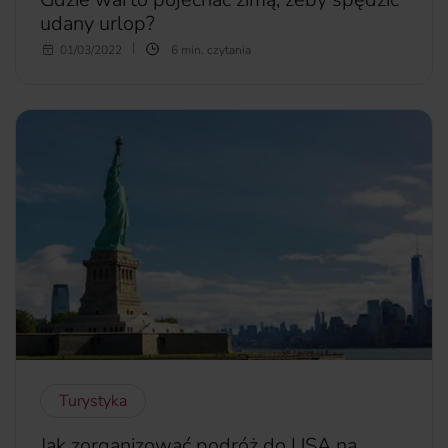
udany urlop?
Zastanawiasz się, gdzie warto pojechać zimą? Szukasz
01/03/2022
6 min. czytania
czegoś dla całej rodziny? A może planujesz wypad ze
znajomymi? Chcesz mieć gwarancję, że spędzisz białe ferie?
Oto nasze propozycje na spędzenie niezapomnianego
urlopu w okresie zimowym.
więcej...
Turystyka
Jak zorganizować podróż do USA na