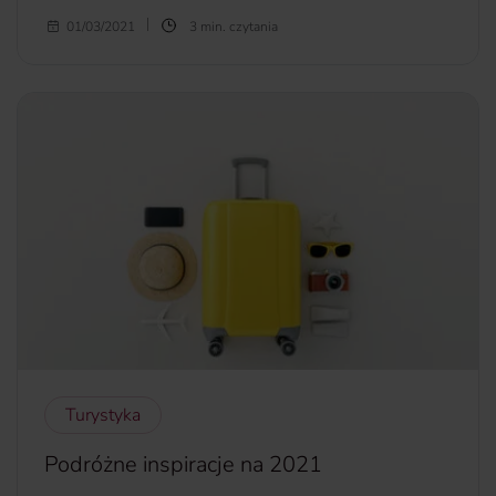
Przypominamy: w dawnych czasach przed pandemią
01/03/2021
3 min. czytania
koronawirusa city break był traktowany jako krótka
relaksująca zmiana wrażeń po tygodniu pracy. Z reguły był
to wypad weekendowy, czasem trochę dłuższy. Do często
wybieranych przez Polaków kierunków należały głównie te
obsługiwane przez tanie linie lotnicze. Osoby, które chciały
się na chwilę wyrwać z domu, latały przede wszystkim do
europejskich miast.
więcej...
Turystyka
Podróżne inspiracje na 2021