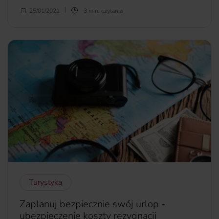
Wakacje 2021 to trudny temat do przewidzenia, ale
25/01/2021
3 min. czytania
zamiast próbować mierzyć się z tym, na co nie mamy
wpływu, możemy chwilę pofantazjować. Jeśli epidemia
przygaśnie, jeśli duża populacja ludzi będzie już
zaszczepiona, jeśli podróżować będzie łatwiej, to gdzie się
wybierzemy?
więcej...
Turystyka
Zaplanuj bezpiecznie swój urlop -
ubezpieczenie koszty rezygnacji