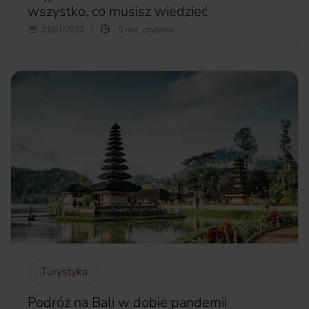
wszystko, co musisz wiedzieć
Planujesz wyjazd do Włoch? Dobrze to przemyśl. W kraju
21/01/2022
5 min. czytania
tym obowiązuje stan wyjątkowy, co oznacza, że dodatkowe
obostrzenia mogą zostać wprowadzone z dnia na dzień.
Obecnie Włochy są podzielone na 4 strefy, a konkretne
restrykcje w każdej z nich zależą od liczby zakażeń. Co
jeszcze warto wiedzieć przed wyjazdem? Z jakimi
ograniczeniami musisz się liczyć? Odpowiedź znajdziesz w
dzisiejszym artykule.
więcej...
Turystyka
Podróż na Bali w dobie pandemii