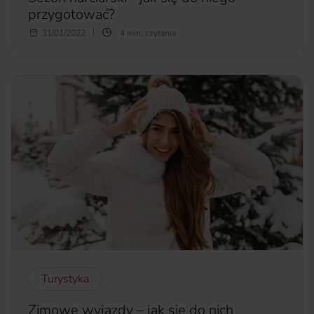
przygotować?
Austria? Szwajcaria? Włochy? A może rodzime Tatry? Na to
31/01/2022
4 min. czytania
pytanie już niedługo będą musieli odpowiedzieć sobie
wszyscy amatorzy sportów zimowych, którzy planują
zimowy wyjazd. Warto jednak pamiętać, że kluczem do
udanego wyjazdu jest odpowiednie przygotowanie - nie
tylko to fizyczne. Dlatego w tym artykule podpowiadamy, o
czym warto pamiętać podczas planowania zimowych
podróży oraz jak zabezpieczyć się na wypadek
niespodziewanych sytuacji.
więcej...
Turystyka
Zimowe wyjazdy – jak się do nich