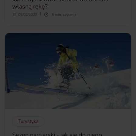
własną rękę?
Podróż do USA z Polski to niemałe przedsięwzięcie, do
02/02/2022
5 min. czytania
którego warto właściwie się przygotować. Organizacja
wyjazdu na własną rękę może sprawić wiele przyjemności,
ale jest też czasochłonna, dlatego podpowiadamy, jak
najlepiej się do niej zabrać i o czym warto pamiętać
więcej...
Turystyka
Sezon narciarski - jak się do niego