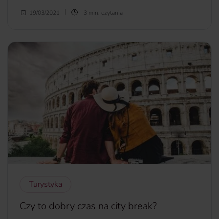
To pytanie, które od kilku miesięcy spędza sen z powiek
19/03/2021
3 min. czytania
wśród amatorów sportów zimowych. Planując wyjazd na
narty, warto być na bieżąco z aktualnymi obostrzeniami w
danym regionie. Sprawdź, w których europejskich krajach
można bezpiecznie szusować i zadbaj o to, by podczas
pobytu nic Cię nie zaskoczyło. Pamiętaj - udany
wypoczynek to bezpieczny wypoczynek.
więcej...
Turystyka
Czy to dobry czas na city break?