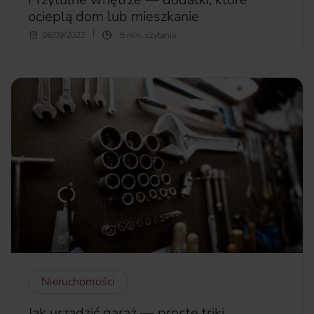
ocieplą dom lub mieszkanie
Urządzasz swoje mieszkanie lub dom? Meble i wszelkie
06/09/2022
5 min. czytania
niezbędne sprzęty już masz? Niby wszystko jest w
porządku, ale wydaje Ci się, że wciąż czegoś brakuje?
Wyczaruj przytulne wnętrze i nadaj mu indywidualny
charakter, nie wydając fortuny. Jak to zrobić? Poznaj nasze
pomysły na mieszkanie lub dom z duszą.
więcej...
Nieruchomości
Jak urządzić garaż — proste triki