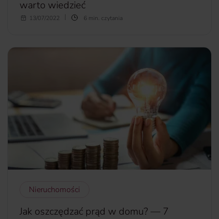
warto wiedzieć
Zdarza się, że szukanie mieszkania na wynajem pochłania
13/07/2022
6 min. czytania
nas bez reszty. Zależy nam na konkretnej lokalizacji,
akceptowalnym czynszu i wysokim standardzie. Jeśli uda
nam się znaleźć lokal zgodny z oczekiwaniami, często
zapominamy o tym, żeby dokładnie przeanalizować
warunki umowy najmu, w tym jej wypowiedzenia. A
przecież zakończenie najmu może okazać się nieuniknione,
jeśli zmieni się nasza sytuacja życiowa lub zawodowa.
Należy pamiętać, że umowa najmu może mieć różny
charakter i formę (najem zwykły, okazjonalny,
instytucjonalny), a także, pod pewnymi warunkami, może
zostać wypowiedziana zarówno przez najemcę, jak i
wynajmującego mieszkanie. W artykule przedstawiamy
najważniejsze aspekty, którym warto się przyjrzeć nim
zdecydujemy się na najpopularniejszy w obrocie, zwykły
najem lokalu mieszkalnego.
Nieruchomości
więcej...
Jak oszczędzać prąd w domu? — 7