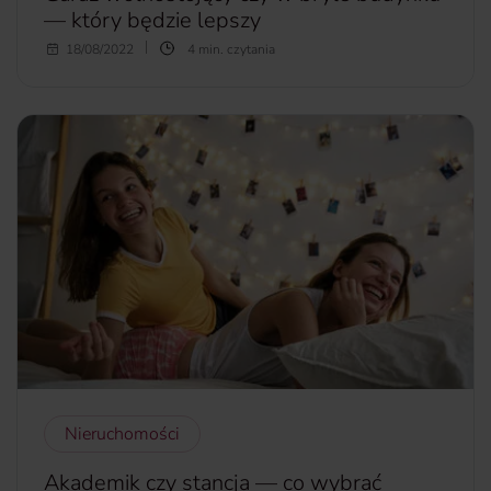
— który będzie lepszy
Dziś posiadanie samochodu jest tak powszechne, że
18/08/2022
4 min. czytania
kupując lub budując dom, automatycznie myślimy o
miejscu na auto. Co zatem będzie lepsze — garaż
wolnostojący czy w bryle budynku? Każde rozwiązanie ma
swoje wady i zalety, o których opowiemy w dzisiejszym
artykule.
więcej...
Nieruchomości
Akademik czy stancja — co wybrać