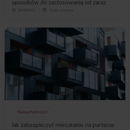
sposobów do zastosowania od zaraz
Rekordowa inflacja sprawia, że rachunki za prąd rosną w
29/06/2022
5 min. czytania
zastraszającym tempie. Niestety, nic nie zapowiada, żeby ta
sytuacja zmieniła się w najbliższym czasie. Właśnie dlatego
wiele osób zastanawia się, jak oszczędzać prąd w domu.
Wbrew pozorom nie jest to takie trudne. Wystarczy
wyrobić w sobie kilka drobnych nawyków i się ich trzymać.
W dzisiejszym artykule proponujemy te, które możesz
zmienić od zaraz.
więcej...
Nieruchomości
Jak zabezpieczyć mieszkanie na parterze