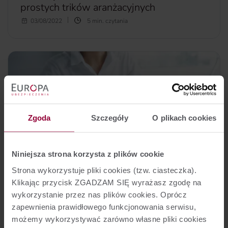
prostych trików aranżacyjnych
Zastanawiasz się, jak urządzić niewielkie mieszkanie w
03/08/2022
5 min. czytania
bloku? Mała przestrzeń wcale nie musi być ciasna, pod
warunkiem, że wykorzystasz ją w 100%. Jak to zrobić?
Wystarczy kilka prostych i niedrogich trików aranżacyjnych,
by uczynić małe mieszkanie bardziej funkcjonalnym i
optycznie je powiększyć. Oto kilka naszych pomysłów.
więcej...
Zgoda
Szczegóły
O plikach cookies
Niniejsza strona korzysta z plików cookie
Strona wykorzystuje pliki cookies (tzw. ciasteczka).
Klikając przycisk ZGADZAM SIĘ wyrażasz zgodę na
wykorzystanie przez nas plików cookies. Oprócz
Nieruchomości
zapewnienia prawidłowego funkcjonowania serwisu,
możemy wykorzystywać zarówno własne pliki cookies
Wakacje kredytowe 2022 — od kiedy i