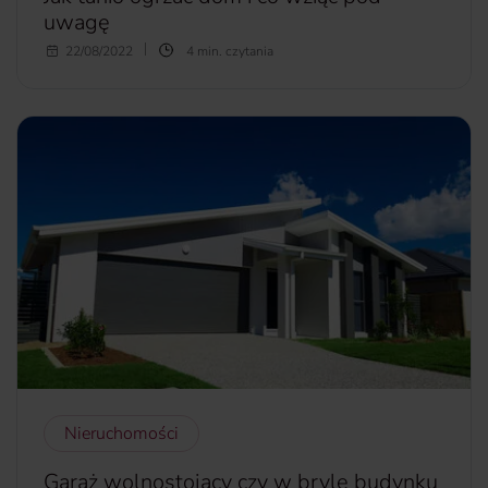
uwagę
Rosnąca inflacja spowodowała podwyżki niemal w każdym
22/08/2022
4 min. czytania
sektorze gospodarki. Podrożały m.in. żywność, materiały
budowlane, prąd, gaz i węgiel. W praktyce oznacza to, że
za każdy rodzaj ogrzewania zapłacimy więcej niż przed
rokiem. Tutaj pojawia się pytanie, jak tanio ogrzać dom. W
dzisiejszym artykule wyjaśniamy, co warto wziąć pod
uwagę, by wybrać najbardziej opłacalne rozwiązanie.
więcej...
Nieruchomości
Garaż wolnostojący czy w bryle budynku