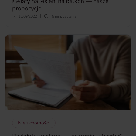
Kwiaty na jesień, na balkon — nasze
propozycje
Latem nasze balkony i tarasy wyglądają jak najpiękniejsze
15/09/2022
5 min. czytania
ogrody. Kiedy zaczyna się jesień niektóre kwiaty przekwitają
lub marnieją. Czy to oznacza, że wówczas balkon musi być
pusty? Niekoniecznie. Wystarczy, że pojawią się na nim
jesienne kwiaty na balkon. Oto nasze propozycje.
więcej...
Nieruchomości