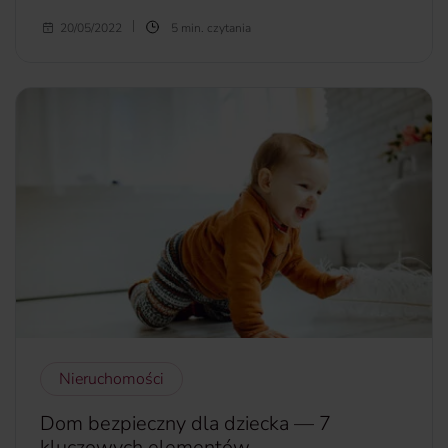
Planujesz zakup nieruchomości pod najem? Zastanawiasz
20/05/2022
5 min. czytania
się, czy taka inwestycja Ci się opłaci? Zanim podejmiesz
decyzję, oszacuj realny zwrot z inwestycji. W dzisiejszym
artykule wyjaśniamy, jak go obliczyć
więcej...
Nieruchomości
Dom bezpieczny dla dziecka — 7
kluczowych elementów