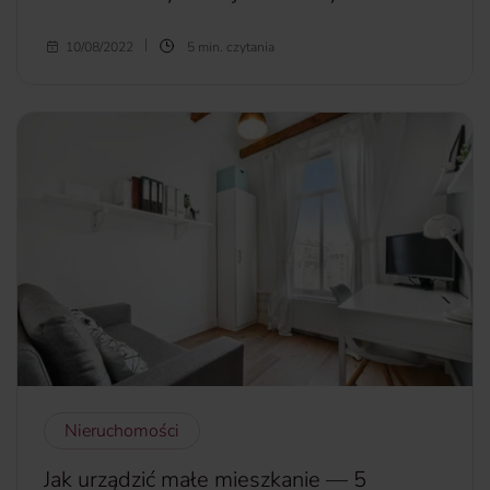
Zanim rozpoczniesz życie studenckie, musisz podjąć decyzję,
10/08/2022
5 min. czytania
gdzie zamieszkać. Co będzie lepsze — akademik czy
stancja? Dla każdego liczy się coś innego, dlatego
wybierając dany wariant, zastanów się, co jest dla Ciebie
najważniejsze. Jakie kryterium przyjmiesz, szukając nowego
lokum? Żeby nieco ułatwić Ci sprawę, przedstawimy plusy
i minusy obu rozwiązań.
więcej...
Nieruchomości
Jak urządzić małe mieszkanie — 5