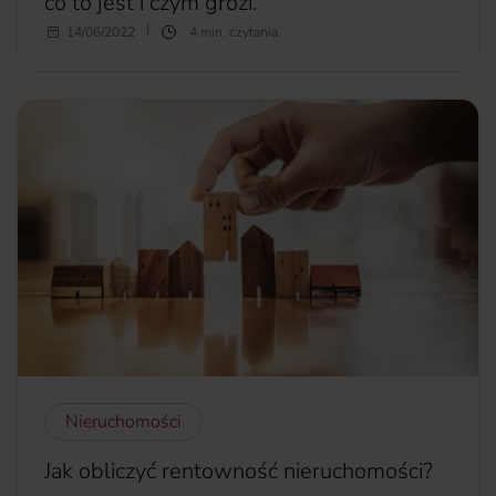
co to jest i czym grozi.
Z prądem nie ma żartów. Od maleńkości tłumaczymy
14/06/2022
4 min. czytania
dzieciom, by nie wkładały rąk do kontaktu i wymieniamy
wadliwe gniazdka. Czasem jednak zdarzy się coś, co może
być dla nas sporym zaskoczeniem. Mamy tu na myśli
przepięcie elektryczne w mieszkaniu. W dzisiejszym
artykule wyjaśniamy, na czym polega to zjawisko, jakie są
jego przyczyny i czym może skutkować.
więcej...
Nieruchomości
Jak obliczyć rentowność nieruchomości?