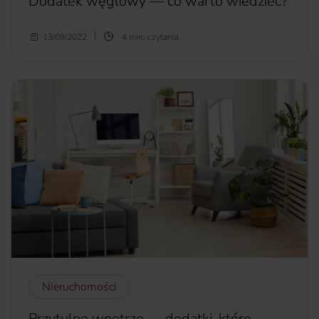
Dodatek węglowy — co warto wiedzieć?
Wprowadzenie dodatku węglowego to reakcja rządu na
13/09/2022
4 min. czytania
kryzys energetyczny i rosnące ceny węgla. Kto może
skorzystać z tego wsparcia? Jak można złożyć wniosek o
dodatek węglowy? Ile czeka się na jego rozpatrzenie? Jakie
kryteria trzeba spełnić? Co zmienia nowelizacja ustawy o
dodatku węglowym?
więcej...
Nieruchomości
Przytulne wnętrze — dodatki, które