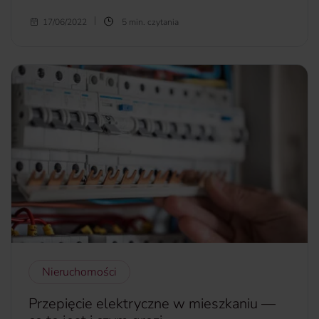
Masz już dosyć wynajmowania mieszkania? Czynsz, który
17/06/2022
5 min. czytania
obecnie płacisz, jest porównywalny z ratą ewentualnego
kredytu hipotecznego? Chcesz już być „na swoim”?
Zastanawiasz się, czy warto teraz kupić mieszkanie?
Analizując obecną sytuację oraz prognozy na krajowym
rynku nieruchomości, prezentujemy argumenty „za” i
„przeciw”. Czy ceny mieszkań spadną, a rata kredytu nie
zrujnuje domowego budżetu? Odpowiadamy w dzisiejszym
artykule.
więcej...
Nieruchomości
Przepięcie elektryczne w mieszkaniu —