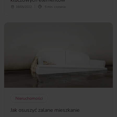
Naturalnym etapem rozwoju dziecka jest chęć
18/05/2022
5 min. czytania
spróbowania, dotknięcia wszystkiego przez malucha.
Niestety, często nie zdaje sobie sprawy z grożącego
niebezpieczeństwa. Właśnie dlatego rodzice oraz pozostali
opiekunowie muszą zachować czujność. Jak to się
potocznie mówi — “mieć oczy dookoła głowy”. Co zrobić,
aby dziecko mogło swobodnie poznawać otoczenie, a
jednocześnie — było bezpieczne. Podpowiadamy w
artykule.
więcej...
Nieruchomości
Jak osuszyć zalane mieszkanie