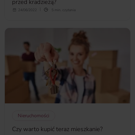
przed kradzieżą?
Wiele osób decyduje się na zakup mieszkania na parterze.
24/06/2022
5 min. czytania
Taki wybór ma wiele zalet.
Lokale tego typu są, przede wszystkim, tańsze niż
mieszkania na wyższych kondygnacjach. Jeśli dodatkowo w
budynku nie ma windy, mieszkanie na parterze jest po
prostu wygodne. Ta funkcjonalność jest ważna nie tylko
dla osób starszych, ale także rodzin z małymi dziećmi i
każdego, kto nie lubi wnosić ciężkich zakupów na wyższe
piętra. Niestety, takie usytuowanie lokalu ma również liczne
wady i wiąże się ze sporym ryzykiem włamania. Właśnie
dlatego w dzisiejszym artykule dzielimy się przykładami, jak
zabezpieczyć mieszkanie na parterze przed kradzieżą.
więcej...
Nieruchomości
Czy warto kupić teraz mieszkanie?