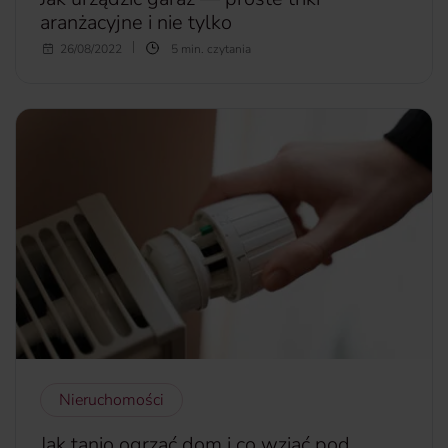
aranżacyjne i nie tylko
Jakie jest przeznaczenie garażu? Wydawać by się mogło, że
26/08/2022
5 min. czytania
to pytanie retoryczne. Każdy od razu powie, że w tym
pomieszczeniu przechowuje się samochód lub kilka
samochodów. Tyle w teorii, bo praktyka pokazuje coś zgoła
innego. Chociaż takie jest główne przeznaczenie garażu,
jego rola nie ogranicza się jedynie do tej jednej. Obecnie
auto zajmuje tylko część tego pomieszczenia. Garaże coraz
częściej są bowiem aranżowane również na siłownię,
spiżarnię czy po prostu na miejsce do majsterkowania.
Tutaj pojawia się pytanie, jak urządzić garaż, aby znaleźć na
to wszystko miejsce?
więcej...
Nieruchomości
Jak tanio ogrzać dom i co wziąć pod