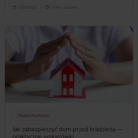
Według naszych statystyk, jedną z najczęstszych przyczyn
12/05/2022
5 min. czytania
wypłaty odszkodowania, jest właśnie zalanie. Kiedy już
dojdzie do nieszczęścia, nie ma co czekać, ponieważ liczy się
każda minuta. Ściany i podłogi nasiąkną bowiem wodą w
mgnieniu oka, czego efektem będzie pojawienie się pleśni i
grzyba. Co możesz zrobić w przypadku zalania? W
najnowszym artykule radzimy, jak osuszyć zalane
mieszkanie lub dom.
więcej...
Nieruchomości
Jak zabezpieczyć dom przed kradzieżą —
praktyczne wskazówki